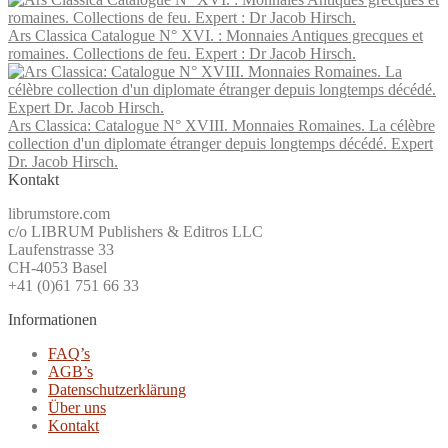
Ars Classica Catalogue N° XVI. : Monnaies Antiques grecques et
romaines. Collections de feu. Expert : Dr Jacob Hirsch.
Ars Classica: Catalogue N° XVIII. Monnaies Romaines. La célèbre
collection d'un diplomate étranger depuis longtemps décédé. Expert
Dr. Jacob Hirsch.
Kontakt
librumstore.com
c/o LIBRUM Publishers & Editros LLC
Laufenstrasse 33
CH-4053 Basel
+41 (0)61 751 66 33
Informationen
FAQ’s
AGB’s
Datenschutzerklärung
Über uns
Kontakt