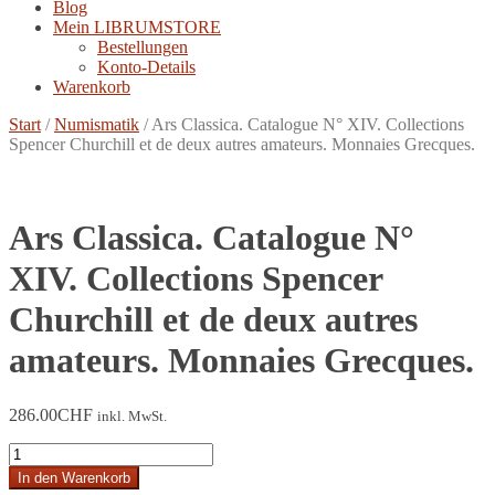
Blog
Mein LIBRUMSTORE
Bestellungen
Konto-Details
Warenkorb
Start
/
Numismatik
/
Ars Classica. Catalogue N° XIV. Collections
Spencer Churchill et de deux autres amateurs. Monnaies Grecques.
Ars Classica. Catalogue N°
XIV. Collections Spencer
Churchill et de deux autres
amateurs. Monnaies Grecques.
286.00
CHF
inkl. MwSt.
Ars
Classica.
In den Warenkorb
Catalogue