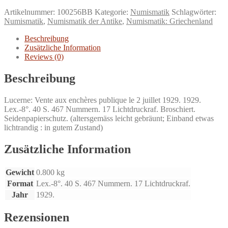
N°
Artikelnummer:
100256BB
Kategorie:
Numismatik
Schlagwörter:
XIV.
Numismatik
,
Numismatik der Antike
,
Numismatik: Griechenland
Collections
Spencer
Beschreibung
Churchill
Zusätzliche Information
et
Reviews (0)
de
deux
Beschreibung
autres
amateurs.
Monnaies
Lucerne: Vente aux enchères publique le 2 juillet 1929. 1929.
Grecques.
Lex.-8°. 40 S. 467 Nummern. 17 Lichtdruckraf. Broschiert.
Menge
Seidenpapierschutz. (altersgemäss leicht gebräunt; Einband etwas
lichtrandig : in gutem Zustand)
Zusätzliche Information
Gewicht
0.800 kg
Format
Lex.-8°. 40 S. 467 Nummern. 17 Lichtdruckraf.
Jahr
1929.
Rezensionen