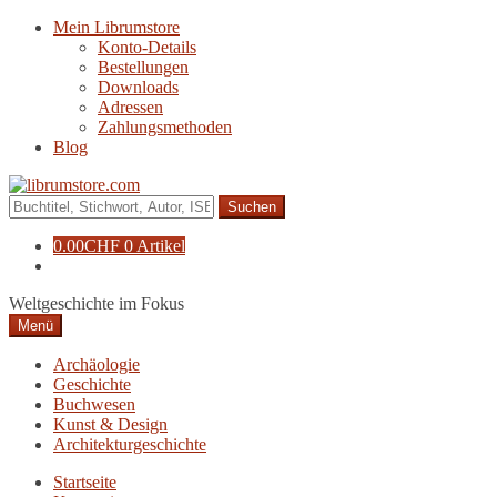
Zur
Zum
Mein Librumstore
Navigation
Inhalt
Konto-Details
springen
springen
Bestellungen
Downloads
Adressen
Zahlungsmethoden
Blog
Suche
nach:
0.00
CHF
0 Artikel
Weltgeschichte im Fokus
Menü
Archäologie
Geschichte
Buchwesen
Kunst & Design
Architekturgeschichte
Startseite