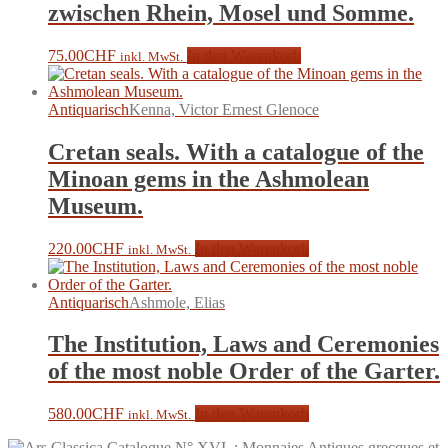
zwischen Rhein, Mosel und Somme.
75.00
CHF
In den Warenkorb
inkl. MwSt.
Antiquarisch
Kenna, Victor Ernest Glenoce
Cretan seals. With a catalogue of the
Minoan gems in the Ashmolean
Museum.
220.00
CHF
In den Warenkorb
inkl. MwSt.
Antiquarisch
Ashmole, Elias
The Institution, Laws and Ceremonies
of the most noble Order of the Garter.
580.00
CHF
In den Warenkorb
inkl. MwSt.