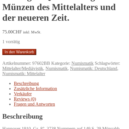
Münzen des Mittelalters und
der neueren Zeit.
75.00
CHF
inkl. MwSt.
1 vorrätig
Rosenberg:
In den Warenkorb
Auctions-
Catalog.Versteigerung
Artikelnummer:
97602BB
Kategorie:
Numismatik
Schlagwörter:
vom
Mittelalter/Mediävistik
,
Numismatik
,
Numismatik: Deutschland
,
12.
Numismatik: Mittelalter
Dezember
1910.
Beschreibung
Nachgelassene
Zusätzliche Information
Sammlung
Verkäufer
Professor
Reviews (0)
Dr.
Fragen und Antworten
A.
Düning
Beschreibung
in
Quedlinburg.
Hannover 1910. Gr.-8°. 3738 Nummern auf 149 S. 29 Münzabb.
Münzen