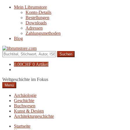
Zur
Zum
Mein Librumstore
Navigation
Inhalt
Konto-Details
springen
springen
Bestellungen
Downloads
Adressen
Zahlungsmethoden
Blog
Suche
nach:
0.00
CHF
0 Artikel
Weltgeschichte im Fokus
Menü
Archäologie
Geschichte
Buchwesen
Kunst & Design
Architekturgeschichte
Startseite