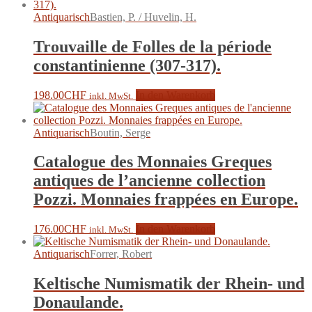
Antiquarisch
Bastien, P. / Huvelin, H.
Trouvaille de Folles de la période
constantinienne (307-317).
198.00
CHF
In den Warenkorb
inkl. MwSt.
Antiquarisch
Boutin, Serge
Catalogue des Monnaies Greques
antiques de l’ancienne collection
Pozzi. Monnaies frappées en Europe.
176.00
CHF
In den Warenkorb
inkl. MwSt.
Antiquarisch
Forrer, Robert
Keltische Numismatik der Rhein- und
Donaulande.