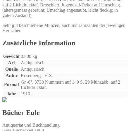
auf 2 Lichtdrucktaf. Broschiert. Jugendstil-Dekor auf Umschlag.
des
(altersgemäss gebräunt; Umschlag angestaubt, leicht fleckig; in
Mittelalters
gutem Zustand)
und
der
Sehr gut beschriebene Münzen, auch mit Jahrzahlen der jeweiligen
neueren
Herrscher.
Zeit.
Menge
Zusätzliche Information
Gewicht
0.800 kg
Art
Antiquarisch
Quelle
Antiquarisch
Autor
Rosenberg - H.S.
Gr.-8°. 3738 Nummern auf 149 S. 29 Münzabb. auf 2
Format
Lichtdrucktaf.
Jahr
1910.
Bücher Eule
Antiquariat und Buchhandlung
Gute Bücher seit 1968