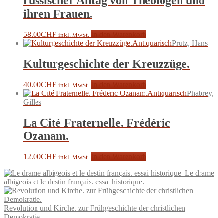
russischer Alltag von Theologen und
ihren Frauen.
58.00
CHF
In den Warenkorb
inkl. MwSt.
Antiquarisch
Prutz, Hans
Kulturgeschichte der Kreuzzüge.
40.00
CHF
In den Warenkorb
inkl. MwSt.
Antiquarisch
Phabrey,
Gilles
La Cité Fraternelle. Frédéric
Ozanam.
12.00
CHF
In den Warenkorb
inkl. MwSt.
Le drame
albigeois et le destin français. essai historique.
Revolution und Kirche. zur Frühgeschichte der christlichen
Demokratie.