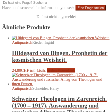
Have not discovered the information you seek
Eine Frage stellen
Du bist nicht angemeldet
Ähnliche Produkte
Antiquarisch
Riedel, Ingrid
Hildegard von Bingen. Prophetin der
kosmischen Weisheit.
24.80
CHF
In den Warenkorb
inkl. MwSt.
Antiquarisch
Schneider, Harry
Schweizer Theologen im Zarenreich.
(1700 – 1917). Auswanderung und