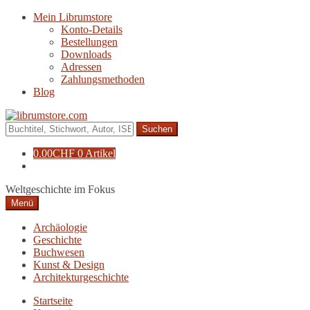
Zur
Zum
Mein Librumstore
Navigation
Inhalt
Konto-Details
springen
springen
Bestellungen
Downloads
Adressen
Zahlungsmethoden
Blog
Suche
nach:
0.00
CHF
0 Artikel
Weltgeschichte im Fokus
Menü
Archäologie
Geschichte
Buchwesen
Kunst & Design
Architekturgeschichte
Startseite