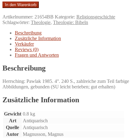
Auf
In den Warenkorb
den
Spuren
Artikelnummer:
21654BB
Kategorie:
Religionsgeschichte
der
Schlagwörter:
Theologie
,
Theologie: Bibeln
Bibel.
Die
Beschreibung
berühmtesten
Zusätzliche Information
Überlieferungen
Verkäufer
des
Reviews (0)
Alten
Fragen und Antworten
Testaments
-
Beschreibung
von
der
Herrsching: Pawlak 1985. 4°. 240 S., zahlreiche zum Teil farbige
Archäologie
Abbildungen, gebunden (SU leicht berieben; gut erhalten)
neu
entdeckt.
Menge
Zusätzliche Information
Gewicht
0.8 kg
Art
Antiquarisch
Quelle
Antiquarisch
Autor
Magnusson, Magnus