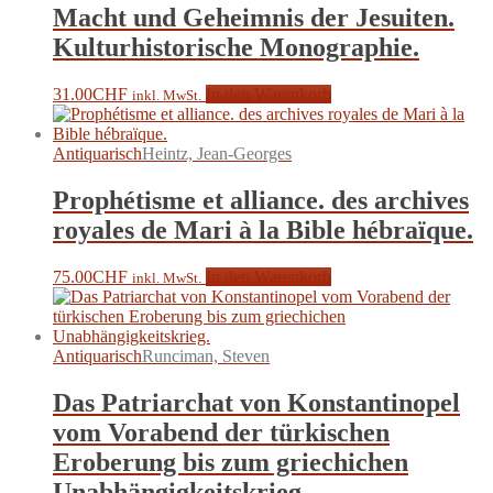
Macht und Geheimnis der Jesuiten.
Kulturhistorische Monographie.
31.00
CHF
In den Warenkorb
inkl. MwSt.
Antiquarisch
Heintz, Jean-Georges
Prophétisme et alliance. des archives
royales de Mari à la Bible hébraïque.
75.00
CHF
In den Warenkorb
inkl. MwSt.
Antiquarisch
Runciman, Steven
Das Patriarchat von Konstantinopel
vom Vorabend der türkischen
Eroberung bis zum griechichen
Unabhängigkeitskrieg.