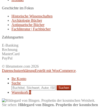
Geschichte im Fokus
Historische Wissenschaften
Archäologie Bücher
Antiquarische Bücher
Fachliteratur | Fachbücher
Zahlungsarten
E-Banking
Rechnung
MasterCard
PayPal
© librumstore.com 2026
Datenschutzerklärung
Erstellt mit WooCommerce
.
Ihr Konto
Suche
Suche
nach:
Warenkorb
0
Sie sehen:
Hildegard von Bingen. Prophetin der kosmischen