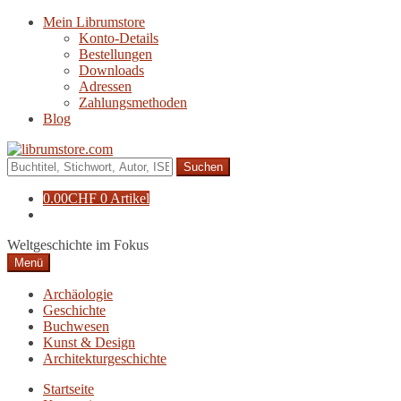
Zur
Zum
Mein Librumstore
Navigation
Inhalt
Konto-Details
springen
springen
Bestellungen
Downloads
Adressen
Zahlungsmethoden
Blog
Suche
nach:
0.00
CHF
0 Artikel
Weltgeschichte im Fokus
Menü
Archäologie
Geschichte
Buchwesen
Kunst & Design
Architekturgeschichte
Startseite