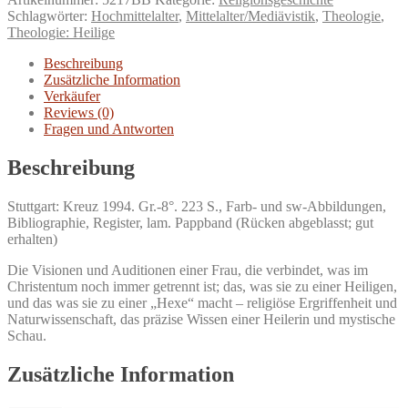
Prophetin
Schlagwörter:
Hochmittelalter
,
Mittelalter/Mediävistik
,
Theologie
,
der
Theologie: Heilige
kosmischen
Weisheit.
Beschreibung
Menge
Zusätzliche Information
Verkäufer
Reviews (0)
Fragen und Antworten
Beschreibung
Stuttgart: Kreuz 1994. Gr.-8°. 223 S., Farb- und sw-Abbildungen,
Bibliographie, Register, lam. Pappband (Rücken abgeblasst; gut
erhalten)
Die Visionen und Auditionen einer Frau, die verbindet, was im
Christentum noch immer getrennt ist; das, was sie zu einer Heiligen,
und das was sie zu einer „Hexe“ macht – religiöse Ergriffenheit und
Naturwissenschaft, das präzise Wissen einer Heilerin und mystische
Schau.
Zusätzliche Information