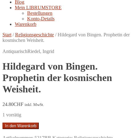
Blog
Mein LIBRUMSTORE
Bestellungen
Konto-Details
Warenkorb
Start
/
Religionsgeschichte
/
Hildegard von Bingen. Prophetin der
kosmischen Weisheit.
Antiquarisch
Riedel, Ingrid
Hildegard von Bingen.
Prophetin der kosmischen
Weisheit.
24.80
CHF
inkl. MwSt.
1 vorrätig
Hildegard
In den Warenkorb
von
Bingen.
Artikelnummer:
5217BB
Kategorie:
Religionsgeschichte