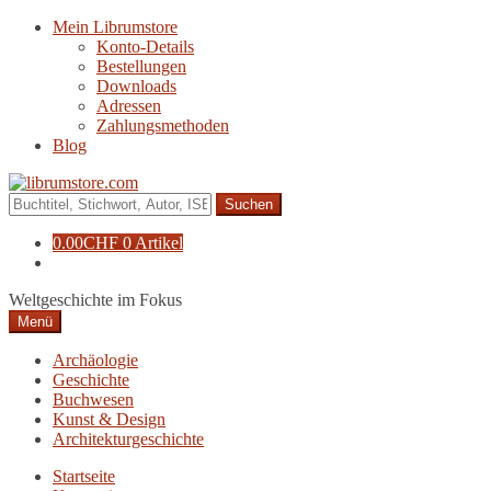
Zur
Zum
Mein Librumstore
Navigation
Inhalt
Konto-Details
springen
springen
Bestellungen
Downloads
Adressen
Zahlungsmethoden
Blog
Suche
nach:
0.00
CHF
0 Artikel
Weltgeschichte im Fokus
Menü
Archäologie
Geschichte
Buchwesen
Kunst & Design
Architekturgeschichte
Startseite