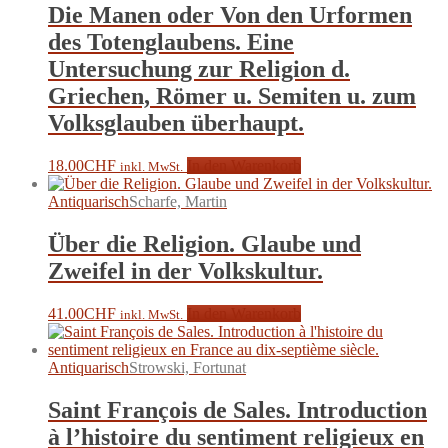
Die Manen oder Von den Urformen
des Totenglaubens. Eine
Untersuchung zur Religion d.
Griechen, Römer u. Semiten u. zum
Volksglauben überhaupt.
18.00
CHF
In den Warenkorb
inkl. MwSt.
Antiquarisch
Scharfe, Martin
Über die Religion. Glaube und
Zweifel in der Volkskultur.
41.00
CHF
In den Warenkorb
inkl. MwSt.
Antiquarisch
Strowski, Fortunat
Saint François de Sales. Introduction
à l’histoire du sentiment religieux en