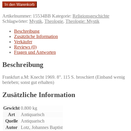
Kreuz
In den Warenkorb
und
Auferstehung.
Artikelnummer:
15534BB
Kategorie:
Religionsgeschichte
Die
Schlagwörter:
Mystik
,
Theologie
,
Theologie: Mystik
Grund-
Dynamik
Beschreibung
des
Zusätzliche Information
christlichen
Verkäufer
Daseins.
Reviews (0)
Österliche
Fragen und Antworten
Meditationen.
Menge
Beschreibung
Frankfurt a.M: Knecht 1969. 8°. 115 S. broschiert (Einband wenig
berieben; sonst gut erhalten)
Zusätzliche Information
Gewicht
0.800 kg
Art
Antiquarisch
Quelle
Antiquarisch
Autor
Lotz, Johannes Baptist