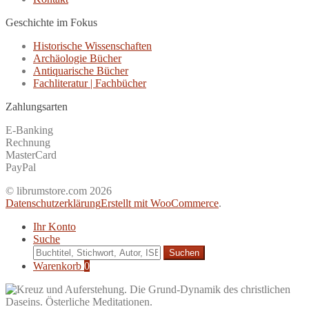
Geschichte im Fokus
Historische Wissenschaften
Archäologie Bücher
Antiquarische Bücher
Fachliteratur | Fachbücher
Zahlungsarten
E-Banking
Rechnung
MasterCard
PayPal
© librumstore.com 2026
Datenschutzerklärung
Erstellt mit WooCommerce
.
Ihr Konto
Suche
Suche
nach:
Warenkorb
0