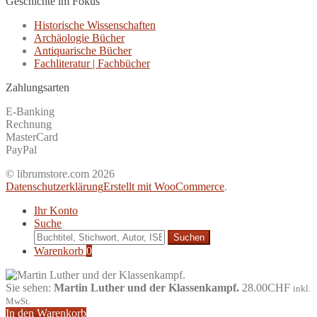
Geschichte im Fokus
Historische Wissenschaften
Archäologie Bücher
Antiquarische Bücher
Fachliteratur | Fachbücher
Zahlungsarten
E-Banking
Rechnung
MasterCard
PayPal
© librumstore.com 2026
Datenschutzerklärung
Erstellt mit WooCommerce
.
Ihr Konto
Suche
Suche
nach:
Warenkorb
0
Sie sehen:
Martin Luther und der Klassenkampf.
28.00
CHF
inkl.
MwSt.
In den Warenkorb