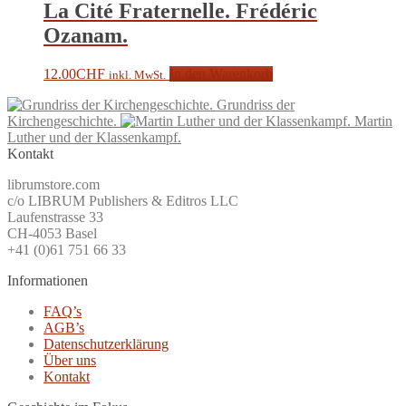
La Cité Fraternelle. Frédéric
Ozanam.
12.00
CHF
In den Warenkorb
inkl. MwSt.
Grundriss der
Kirchengeschichte.
Martin
Luther und der Klassenkampf.
Kontakt
librumstore.com
c/o LIBRUM Publishers & Editros LLC
Laufenstrasse 33
CH-4053 Basel
+41 (0)61 751 66 33
Informationen
FAQ’s
AGB’s
Datenschutzerklärung
Über uns
Kontakt