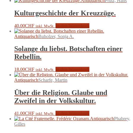
Antiquarisch
Prutz, Hans
Kulturgeschichte der Kreuzzüge.
40.00
CHF
In den Warenkorb
inkl. MwSt.
Antiquarisch
Buholzer, Sonja A.
Solange du liebst. Botschaften einer
Rebellin.
18.00
CHF
In den Warenkorb
inkl. MwSt.
Antiquarisch
Scharfe, Martin
Über die Religion. Glaube und
Zweifel in der Volkskultur.
41.00
CHF
In den Warenkorb
inkl. MwSt.
Antiquarisch
Phabrey,
Gilles