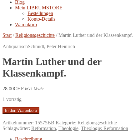
Blog
Mein LIBRUMSTORE
Bestellungen
Konto-Details
Warenkorb
Start
/
Religionsgeschichte
/
Martin Luther und der Klassenkampf.
Antiquarisch
Schmidt, Peter Heinrich
Martin Luther und der
Klassenkampf.
28.00
CHF
inkl. MwSt.
1 vorrätig
Martin
In den Warenkorb
Luther
und
Artikelnummer:
15575BB
Kategorie:
Religionsgeschichte
der
Schlagwörter:
Reformation
,
Theologie
,
Theologie: Reformation
Klassenkampf.
Menge
Beschreibung