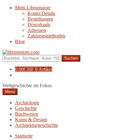
Zur
Zum
Mein Librumstore
Navigation
Inhalt
Konto-Details
springen
springen
Bestellungen
Downloads
Adressen
Zahlungsmethoden
Blog
Suche
nach:
0.00
CHF
0 Artikel
Weltgeschichte im Fokus
Menü
Archäologie
Geschichte
Buchwesen
Kunst & Design
Architekturgeschichte
Startseite