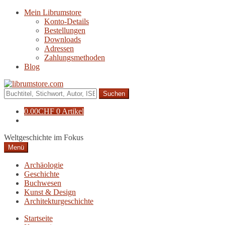
Zur
Zum
Mein Librumstore
Navigation
Inhalt
Konto-Details
springen
springen
Bestellungen
Downloads
Adressen
Zahlungsmethoden
Blog
Suche
nach:
0.00
CHF
0 Artikel
Weltgeschichte im Fokus
Menü
Archäologie
Geschichte
Buchwesen
Kunst & Design
Architekturgeschichte
Startseite