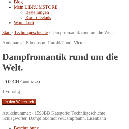
Blog
Mein LIBRUMSTORE
Bestellungen
Konto-Details
Warenkorb
Start
/
Technikgeschichte
/
Dampfromantik rund um die Welt.
Antiquarisch
Edmonson, Harold/Hand, Victor
Dampfromantik rund um die
Welt.
20.00
CHF
inkl. MwSt.
1 vorrätig
Dampfromantik
In den Warenkorb
rund
um
Artikelnummer:
41598BB
Kategorie:
Technikgeschichte
die
Schlagwörter:
Dampflokomotive/Dampfbahn
,
Eisenbahn
Welt.
Menge
Beschreibung