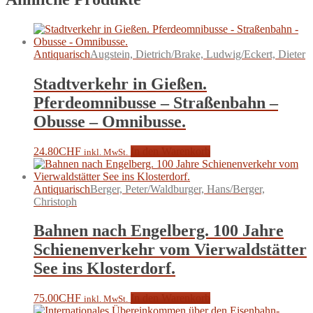
Antiquarisch
Augstein, Dietrich/Brake, Ludwig/Eckert, Dieter
Stadtverkehr in Gießen.
Pferdeomnibusse – Straßenbahn –
Obusse – Omnibusse.
24.80
CHF
In den Warenkorb
inkl. MwSt.
Antiquarisch
Berger, Peter/Waldburger, Hans/Berger,
Christoph
Bahnen nach Engelberg. 100 Jahre
Schienenverkehr vom Vierwaldstätter
See ins Klosterdorf.
75.00
CHF
In den Warenkorb
inkl. MwSt.