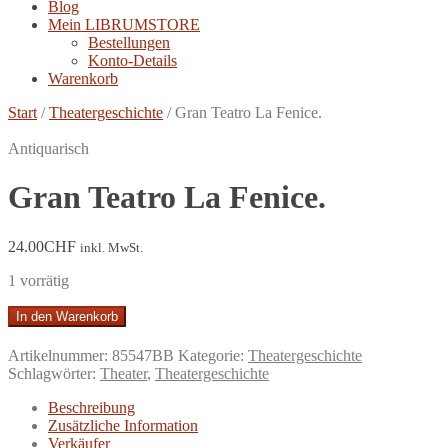
Blog
Mein LIBRUMSTORE
Bestellungen
Konto-Details
Warenkorb
Start
/
Theatergeschichte
/
Gran Teatro La Fenice.
Antiquarisch
Gran Teatro La Fenice.
24.00
CHF
inkl. MwSt.
1 vorrätig
Gran
In den Warenkorb
Teatro
La
Artikelnummer:
85547BB
Kategorie:
Theatergeschichte
Fenice.
Schlagwörter:
Theater
,
Theatergeschichte
Menge
Beschreibung
Zusätzliche Information
Verkäufer