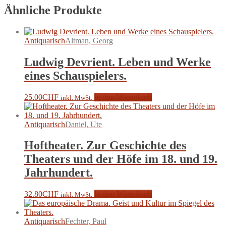
Ähnliche Produkte
Antiquarisch
Altman, Georg
Ludwig Devrient. Leben und Werke
eines Schauspielers.
25.00
CHF
In den Warenkorb
inkl. MwSt.
Antiquarisch
Daniel, Ute
Hoftheater. Zur Geschichte des
Theaters und der Höfe im 18. und 19.
Jahrhundert.
32.80
CHF
In den Warenkorb
inkl. MwSt.
Antiquarisch
Fechter, Paul