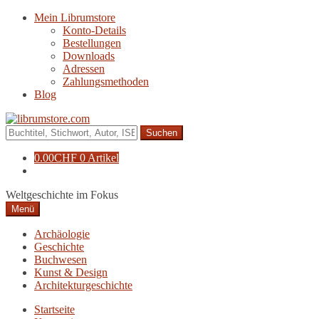
Zur
Zum
Mein Librumstore
Navigation
Inhalt
Konto-Details
springen
springen
Bestellungen
Downloads
Adressen
Zahlungsmethoden
Blog
Suche
nach:
0.00
CHF
0 Artikel
Weltgeschichte im Fokus
Menü
Archäologie
Geschichte
Buchwesen
Kunst & Design
Architekturgeschichte
Startseite