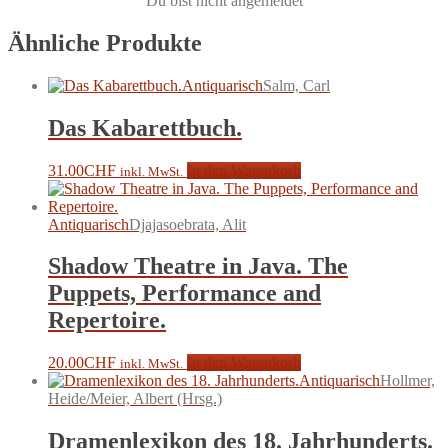
Du bist nicht angemeldet
Ähnliche Produkte
Antiquarisch
Salm, Carl
Das Kabarettbuch.
31.00
CHF
In den Warenkorb
inkl. MwSt.
Antiquarisch
Djajasoebrata, Alit
Shadow Theatre in Java. The
Puppets, Performance and
Repertoire.
20.00
CHF
In den Warenkorb
inkl. MwSt.
Antiquarisch
Hollmer,
Heide/Meier, Albert (Hrsg.)
Dramenlexikon des 18. Jahrhunderts.