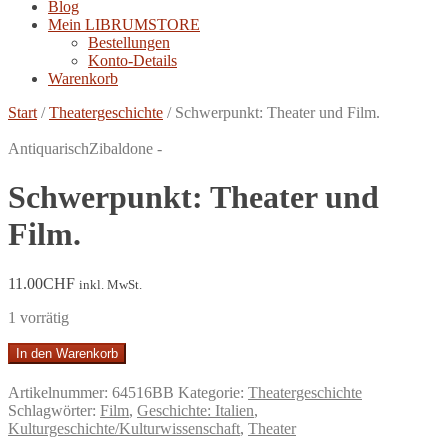
Blog
Mein LIBRUMSTORE
Bestellungen
Konto-Details
Warenkorb
Start
/
Theatergeschichte
/
Schwerpunkt: Theater und Film.
Antiquarisch
Zibaldone -
Schwerpunkt: Theater und
Film.
11.00
CHF
inkl. MwSt.
1 vorrätig
Schwerpunkt:
In den Warenkorb
Theater
und
Artikelnummer:
64516BB
Kategorie:
Theatergeschichte
Film.
Schlagwörter:
Film
,
Geschichte: Italien
,
Menge
Kulturgeschichte/Kulturwissenschaft
,
Theater