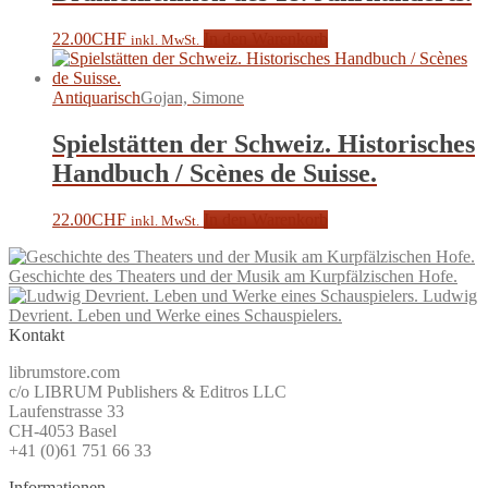
22.00
CHF
In den Warenkorb
inkl. MwSt.
Antiquarisch
Gojan, Simone
Spielstätten der Schweiz. Historisches
Handbuch / Scènes de Suisse.
22.00
CHF
In den Warenkorb
inkl. MwSt.
Geschichte des Theaters und der Musik am Kurpfälzischen Hofe.
Ludwig
Devrient. Leben und Werke eines Schauspielers.
Kontakt
librumstore.com
c/o LIBRUM Publishers & Editros LLC
Laufenstrasse 33
CH-4053 Basel
+41 (0)61 751 66 33
Informationen