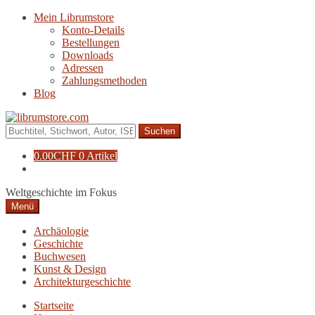
Zur
Zum
Mein Librumstore
Navigation
Inhalt
Konto-Details
springen
springen
Bestellungen
Downloads
Adressen
Zahlungsmethoden
Blog
Suche
nach:
0.00
CHF
0 Artikel
Weltgeschichte im Fokus
Menü
Archäologie
Geschichte
Buchwesen
Kunst & Design
Architekturgeschichte
Startseite