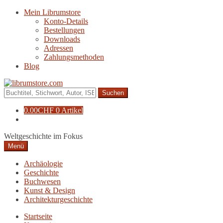
Zur
Zum
Mein Librumstore
Navigation
Inhalt
Konto-Details
springen
springen
Bestellungen
Downloads
Adressen
Zahlungsmethoden
Blog
Suche
nach:
0.00
CHF
0 Artikel
Weltgeschichte im Fokus
Menü
Archäologie
Geschichte
Buchwesen
Kunst & Design
Architekturgeschichte
Startseite