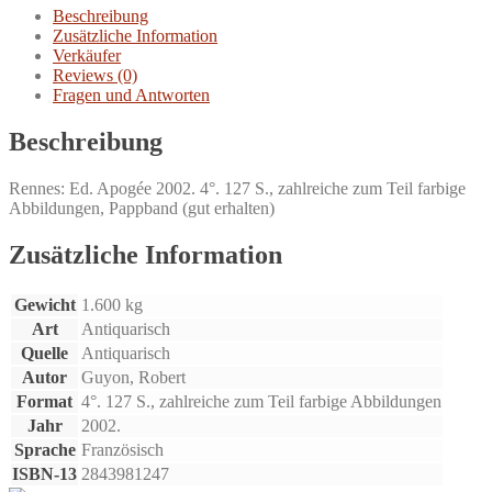
de
Beschreibung
Blaise
Zusätzliche Information
Cendrars.
Verkäufer
Menge
Reviews (0)
Fragen und Antworten
Beschreibung
Rennes: Ed. Apogée 2002. 4°. 127 S., zahlreiche zum Teil farbige
Abbildungen, Pappband (gut erhalten)
Zusätzliche Information
Gewicht
1.600 kg
Art
Antiquarisch
Quelle
Antiquarisch
Autor
Guyon, Robert
Format
4°. 127 S., zahlreiche zum Teil farbige Abbildungen
Jahr
2002.
Sprache
Französisch
ISBN-13
2843981247