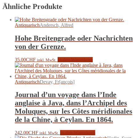
Ähnliche Produkte
Antiquarisch
Andersch, Alfred
Hohe Breitengrade oder Nachrichten
von der Grenze.
35.00
CHF
In den Warenkorb
inkl. MwSt.
Antiquarisch
Devay, Fr[ançois]
Journal d’un voyage dans l’Inde
anglaise à Java, dans l’Archipel des
Moluques, sur les Côtes méridionales
de la Chine, à Ceylan. En 1864.
242.00
CHF
In den Warenkorb
inkl. MwSt.