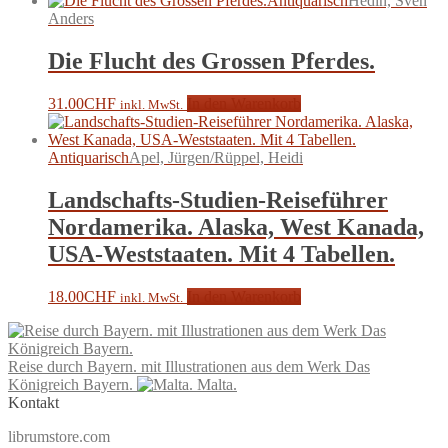
Antiquarisch
Hedin, Sven
Anders
Die Flucht des Grossen Pferdes.
31.00
CHF
In den Warenkorb
inkl. MwSt.
Antiquarisch
Apel, Jürgen/Rüppel, Heidi
Landschafts-Studien-Reiseführer
Nordamerika. Alaska, West Kanada,
USA-Weststaaten. Mit 4 Tabellen.
18.00
CHF
In den Warenkorb
inkl. MwSt.
Reise durch Bayern. mit Illustrationen aus dem Werk Das
Königreich Bayern.
Malta.
Kontakt
librumstore.com