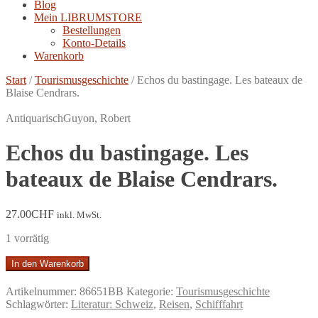
Blog
Mein LIBRUMSTORE
Bestellungen
Konto-Details
Warenkorb
Start
/
Tourismusgeschichte
/
Echos du bastingage. Les bateaux de
Blaise Cendrars.
Antiquarisch
Guyon, Robert
Echos du bastingage. Les
bateaux de Blaise Cendrars.
27.00
CHF
inkl. MwSt.
1 vorrätig
Echos
In den Warenkorb
du
bastingage.
Artikelnummer:
86651BB
Kategorie:
Tourismusgeschichte
Les
Schlagwörter:
Literatur: Schweiz
,
Reisen
,
Schifffahrt
bateaux