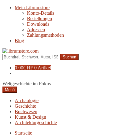
Zur
Zum
Mein Librumstore
Navigation
Inhalt
Konto-Details
springen
springen
Bestellungen
Downloads
Adressen
Zahlungsmethoden
Blog
Suche
nach:
0.00
CHF
0 Artikel
Weltgeschichte im Fokus
Menü
Archäologie
Geschichte
Buchwesen
Kunst & Design
Architekturgeschichte
Startseite