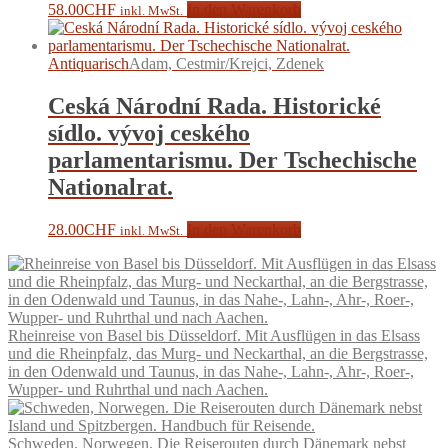
58.00
CHF
In den Warenkorb
inkl. MwSt.
Antiquarisch
Adam, Cestmir/Krejci, Zdenek
Ceská Národní Rada. Historické
sídlo. vývoj ceského
parlamentarismu. Der Tschechische
Nationalrat.
28.00
CHF
In den Warenkorb
inkl. MwSt.
Rheinreise von Basel bis Düsseldorf. Mit Ausflügen in das Elsass
und die Rheinpfalz, das Murg- und Neckarthal, an die Bergstrasse,
in den Odenwald und Taunus, in das Nahe-, Lahn-, Ahr-, Roer-,
Wupper- und Ruhrthal und nach Aachen.
Schweden, Norwegen. Die Reiserouten durch Dänemark nebst