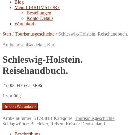
Blog
Mein LIBRUMSTORE
Bestellungen
Konto-Details
Warenkorb
Start
/
Tourismusgeschichte
/
Schleswig-Holstein. Reisehandbuch.
Antiquarisch
Baedeker, Karl
Schleswig-Holstein.
Reisehandbuch.
25.00
CHF
inkl. MwSt.
1 vorrätig
Schleswig-
In den Warenkorb
Holstein.
Reisehandbuch.
Artikelnummer:
51743BB
Kategorie:
Tourismusgeschichte
Menge
Schlagwörter:
Baedeker
,
Reisen
,
Reisen: Deutschland
Beschreibung