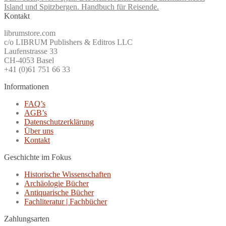
Island und Spitzbergen. Handbuch für Reisende.
Kontakt
librumstore.com
c/o LIBRUM Publishers & Editros LLC
Laufenstrasse 33
CH-4053 Basel
+41 (0)61 751 66 33
Informationen
FAQ’s
AGB’s
Datenschutzerklärung
Über uns
Kontakt
Geschichte im Fokus
Historische Wissenschaften
Archäologie Bücher
Antiquarische Bücher
Fachliteratur | Fachbücher
Zahlungsarten