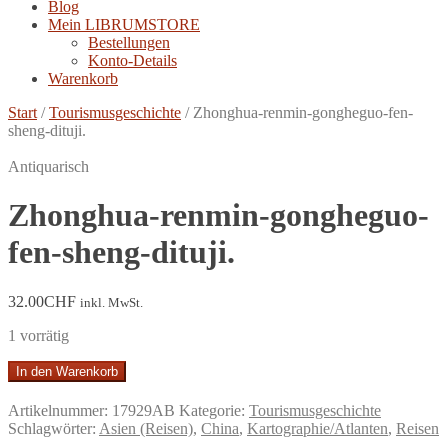
Blog
Mein LIBRUMSTORE
Bestellungen
Konto-Details
Warenkorb
Start
/
Tourismusgeschichte
/
Zhonghua-renmin-gongheguo-fen-
sheng-dituji.
Antiquarisch
Zhonghua-renmin-gongheguo-
fen-sheng-dituji.
32.00
CHF
inkl. MwSt.
1 vorrätig
Zhonghua-
In den Warenkorb
renmin-
gongheguo-
Artikelnummer:
17929AB
Kategorie:
Tourismusgeschichte
fen-
Schlagwörter:
Asien (Reisen)
,
China
,
Kartographie/Atlanten
,
Reisen
sheng-