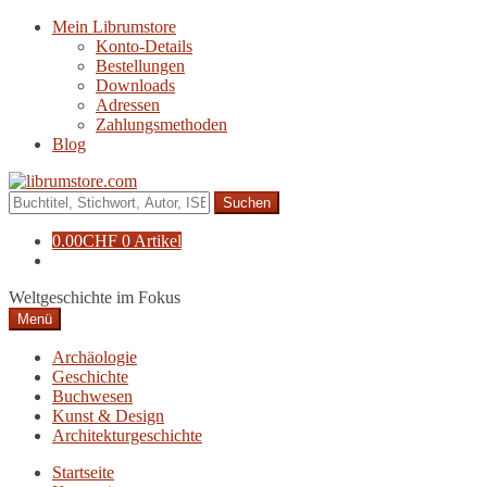
Zur
Zum
Mein Librumstore
Navigation
Inhalt
Konto-Details
springen
springen
Bestellungen
Downloads
Adressen
Zahlungsmethoden
Blog
Suche
nach:
0.00
CHF
0 Artikel
Weltgeschichte im Fokus
Menü
Archäologie
Geschichte
Buchwesen
Kunst & Design
Architekturgeschichte
Startseite