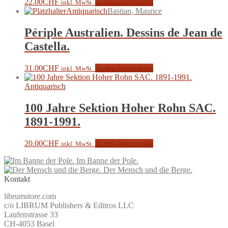
22.00
CHF
In den Warenkorb
inkl. MwSt.
Antiquarisch
Bastian, Maurice
Périple Australien. Dessins de Jean de
Castella.
31.00
CHF
In den Warenkorb
inkl. MwSt.
Antiquarisch
100 Jahre Sektion Hoher Rohn SAC.
1891-1991.
20.00
CHF
In den Warenkorb
inkl. MwSt.
Im Banne der Pole.
Der Mensch und die Berge.
Kontakt
librumstore.com
c/o LIBRUM Publishers & Editros LLC
Laufenstrasse 33
CH-4053 Basel