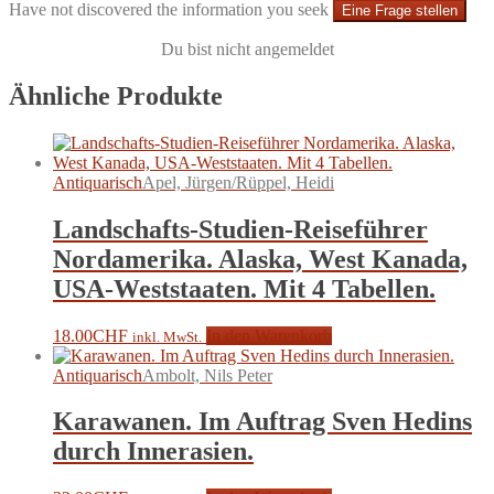
Have not discovered the information you seek
Eine Frage stellen
Du bist nicht angemeldet
Ähnliche Produkte
Antiquarisch
Apel, Jürgen/Rüppel, Heidi
Landschafts-Studien-Reiseführer
Nordamerika. Alaska, West Kanada,
USA-Weststaaten. Mit 4 Tabellen.
18.00
CHF
In den Warenkorb
inkl. MwSt.
Antiquarisch
Ambolt, Nils Peter
Karawanen. Im Auftrag Sven Hedins
durch Innerasien.