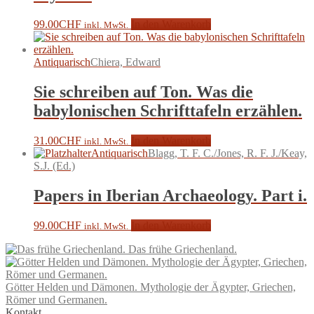
99.00
CHF
In den Warenkorb
inkl. MwSt.
Antiquarisch
Chiera, Edward
Sie schreiben auf Ton. Was die
babylonischen Schrifttafeln erzählen.
31.00
CHF
In den Warenkorb
inkl. MwSt.
Antiquarisch
Blagg, T. F. C./Jones, R. F. J./Keay,
S.J. (Ed.)
Papers in Iberian Archaeology. Part i.
99.00
CHF
In den Warenkorb
inkl. MwSt.
Das frühe Griechenland.
Götter Helden und Dämonen. Mythologie der Ägypter, Griechen,
Römer und Germanen.
Kontakt