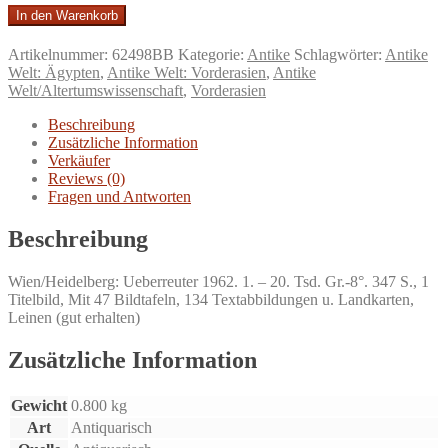
Ägypten
In den Warenkorb
und
der
Artikelnummer:
62498BB
Kategorie:
Antike
Schlagwörter:
Antike
Vordere
Welt: Ägypten
,
Antike Welt: Vorderasien
,
Antike
Orient
Welt/Altertumswissenschaft
,
Vorderasien
im
Altertum.
Beschreibung
Länder
Zusätzliche Information
u.
Verkäufer
Völker
Reviews (0)
zwischen
Fragen und Antworten
Nil
u.
Beschreibung
Euphrat.
Menge
Wien/Heidelberg: Ueberreuter 1962. 1. – 20. Tsd. Gr.-8°. 347 S., 1
Titelbild, Mit 47 Bildtafeln, 134 Textabbildungen u. Landkarten,
Leinen (gut erhalten)
Zusätzliche Information
Gewicht
0.800 kg
Art
Antiquarisch