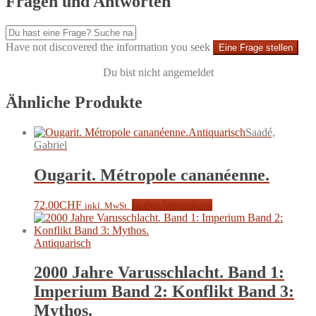
Fragen und Antworten
Have not discovered the information you seek
Eine Frage stellen
Du bist nicht angemeldet
Ähnliche Produkte
Antiquarisch
Saadé,
Gabriel
Ougarit. Métropole cananéenne.
72.00
CHF
In den Warenkorb
inkl. MwSt.
Antiquarisch
2000 Jahre Varusschlacht. Band 1:
Imperium Band 2: Konflikt Band 3:
Mythos.