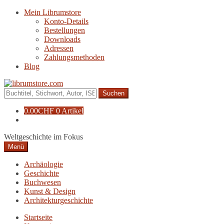
Zur
Zum
Mein Librumstore
Navigation
Inhalt
Konto-Details
springen
springen
Bestellungen
Downloads
Adressen
Zahlungsmethoden
Blog
Suche
nach:
0.00
CHF
0 Artikel
Weltgeschichte im Fokus
Menü
Archäologie
Geschichte
Buchwesen
Kunst & Design
Architekturgeschichte
Startseite