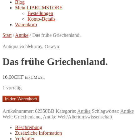
Blog
Mein LIBRUMSTORE
Bestellungen
Konto-Details
Warenkorb
Start
/
Antike
/
Das frühe Griechenland.
Antiquarisch
Murray, Oswyn
Das frühe Griechenland.
16.00
CHF
inkl. MwSt.
1 vorrätig
Das
In den Warenkorb
frühe
Griechenland.
Artikelnummer:
62350BB
Kategorie:
Antike
Schlagwörter:
Antike
Menge
Welt: Griechenland
,
Antike Welt/Altertumswissenschaft
Beschreibung
Zusätzliche Information
Verkäufer