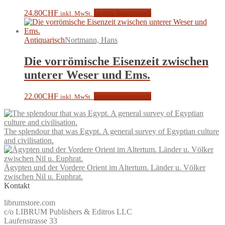
24.80
CHF
In den Warenkorb
inkl. MwSt.
Antiquarisch
Nortmann, Hans
Die vorrömische Eisenzeit zwischen
unterer Weser und Ems.
22.00
CHF
In den Warenkorb
inkl. MwSt.
The splendour that was Egypt. A general survey of Egyptian culture
and civilisation.
Ägypten und der Vordere Orient im Altertum. Länder u. Völker
zwischen Nil u. Euphrat.
Kontakt
librumstore.com
c/o LIBRUM Publishers & Editros LLC
Laufenstrasse 33