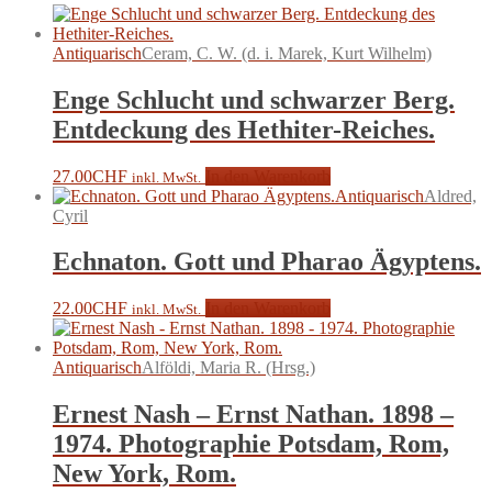
Antiquarisch
Ceram, C. W. (d. i. Marek, Kurt Wilhelm)
Enge Schlucht und schwarzer Berg.
Entdeckung des Hethiter-Reiches.
27.00
CHF
In den Warenkorb
inkl. MwSt.
Antiquarisch
Aldred,
Cyril
Echnaton. Gott und Pharao Ägyptens.
22.00
CHF
In den Warenkorb
inkl. MwSt.
Antiquarisch
Alföldi, Maria R. (Hrsg.)
Ernest Nash – Ernst Nathan. 1898 –
1974. Photographie Potsdam, Rom,
New York, Rom.