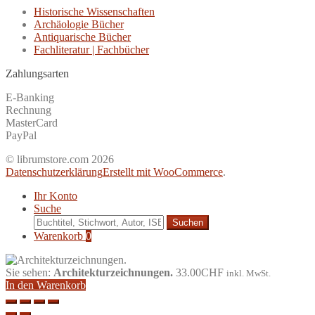
Historische Wissenschaften
Archäologie Bücher
Antiquarische Bücher
Fachliteratur | Fachbücher
Zahlungsarten
E-Banking
Rechnung
MasterCard
PayPal
© librumstore.com 2026
Datenschutzerklärung
Erstellt mit WooCommerce
.
Ihr Konto
Suche
Suche
nach:
Warenkorb
0
Sie sehen:
Architekturzeichnungen.
33.00
CHF
inkl. MwSt.
In den Warenkorb