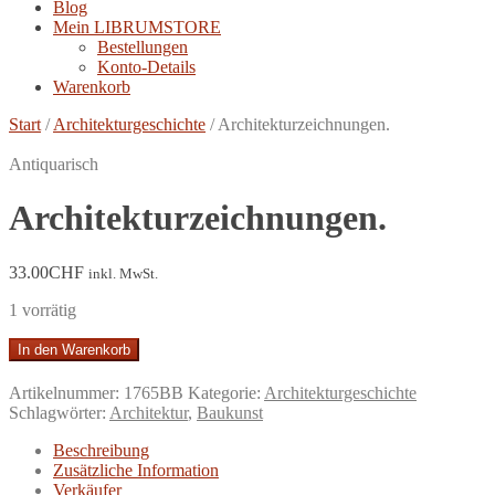
Blog
Mein LIBRUMSTORE
Bestellungen
Konto-Details
Warenkorb
Start
/
Architekturgeschichte
/
Architekturzeichnungen.
Antiquarisch
Architekturzeichnungen.
33.00
CHF
inkl. MwSt.
1 vorrätig
Architekturzeichnungen.
In den Warenkorb
Menge
Artikelnummer:
1765BB
Kategorie:
Architekturgeschichte
Schlagwörter:
Architektur
,
Baukunst
Beschreibung
Zusätzliche Information
Verkäufer