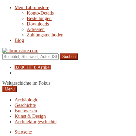
Zur
Zum
Mein Librumstore
Navigation
Inhalt
Konto-Details
springen
springen
Bestellungen
Downloads
Adressen
Zahlungsmethoden
Blog
Suche
nach:
0.00
CHF
0 Artikel
Weltgeschichte im Fokus
Menü
Archäologie
Geschichte
Buchwesen
Kunst & Design
Architekturgeschichte
Startseite