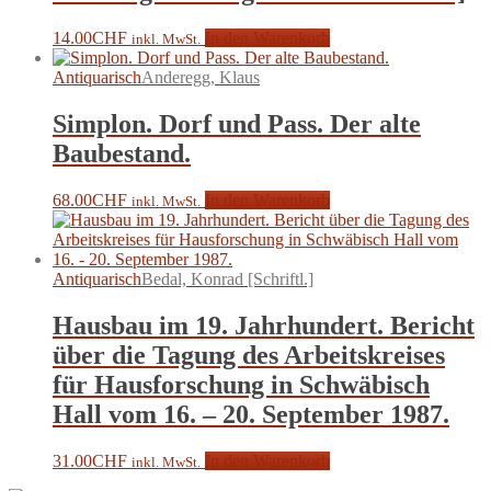
14.00
CHF
In den Warenkorb
inkl. MwSt.
Antiquarisch
Anderegg, Klaus
Simplon. Dorf und Pass. Der alte
Baubestand.
68.00
CHF
In den Warenkorb
inkl. MwSt.
Antiquarisch
Bedal, Konrad [Schriftl.]
Hausbau im 19. Jahrhundert. Bericht
über die Tagung des Arbeitskreises
für Hausforschung in Schwäbisch
Hall vom 16. – 20. September 1987.
31.00
CHF
In den Warenkorb
inkl. MwSt.