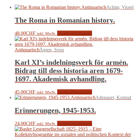
Antiquarisch
Achim, Viorel
The Roma in Romanian history.
48.00
CHF
In den Warenkorb
inkl. MwSt.
Antiquarisch
Ågren, Sven
Karl XI’s indelningsverk för armén.
Bidrag till dess historia aren 1679-
1697. Akademisk avhandling.
45.00
CHF
In den Warenkorb
inkl. MwSt.
Antiquarisch
Adenauer, Konrad
Erinnerungen, 1945-1953.
24.00
CHF
In den Warenkorb
inkl. MwSt.