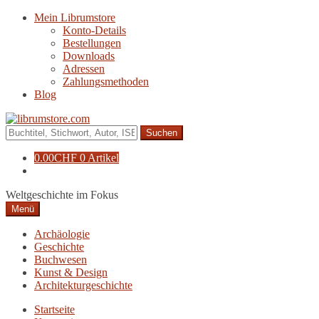
Zur
Zum
Mein Librumstore
Navigation
Inhalt
Konto-Details
springen
springen
Bestellungen
Downloads
Adressen
Zahlungsmethoden
Blog
Suche
nach:
0.00
CHF
0 Artikel
Weltgeschichte im Fokus
Menü
Archäologie
Geschichte
Buchwesen
Kunst & Design
Architekturgeschichte
Startseite