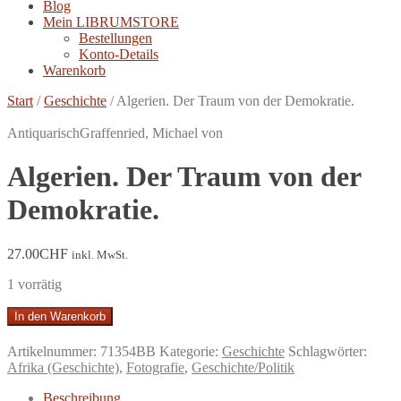
Blog
Mein LIBRUMSTORE
Bestellungen
Konto-Details
Warenkorb
Start
/
Geschichte
/
Algerien. Der Traum von der Demokratie.
Antiquarisch
Graffenried, Michael von
Algerien. Der Traum von der
Demokratie.
27.00
CHF
inkl. MwSt.
1 vorrätig
Algerien.
In den Warenkorb
Der
Traum
Artikelnummer:
71354BB
Kategorie:
Geschichte
Schlagwörter:
von
Afrika (Geschichte)
,
Fotografie
,
Geschichte/Politik
der
Demokratie.
Beschreibung