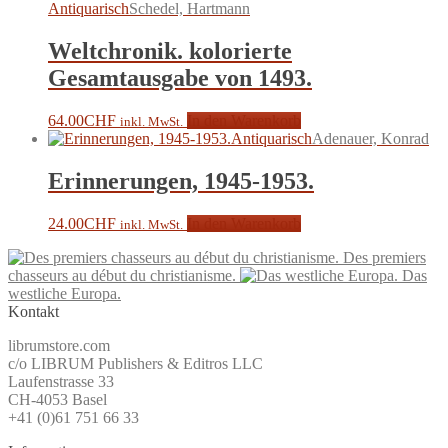
Antiquarisch
Schedel, Hartmann
Weltchronik. kolorierte
Gesamtausgabe von 1493.
64.00
CHF
In den Warenkorb
inkl. MwSt.
Antiquarisch
Adenauer, Konrad
Erinnerungen, 1945-1953.
24.00
CHF
In den Warenkorb
inkl. MwSt.
Des premiers
chasseurs au début du christianisme.
Das
westliche Europa.
Kontakt
librumstore.com
c/o LIBRUM Publishers & Editros LLC
Laufenstrasse 33
CH-4053 Basel
+41 (0)61 751 66 33