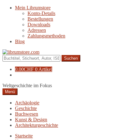
Zur
Zum
Mein Librumstore
Navigation
Inhalt
Konto-Details
springen
springen
Bestellungen
Downloads
Adressen
Zahlungsmethoden
Blog
Suche
nach:
0.00
CHF
0 Artikel
Weltgeschichte im Fokus
Menü
Archäologie
Geschichte
Buchwesen
Kunst & Design
Architekturgeschichte
Startseite