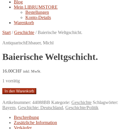
Blog
Mein LIBRUMSTORE
Bestellungen
Konto-Details
Warenkorb
Start
/
Geschichte
/
Baierische Weltgschicht.
Antiquarisch
Ehbauer, Michl
Baierische Weltgschicht.
16.00
CHF
inkl. MwSt.
1 vorrätig
Baierische
In den Warenkorb
Weltgschicht.
Menge
Artikelnummer:
44088BB
Kategorie:
Geschichte
Schlagwörter:
Bayern
,
Geschichte: Deutschland
,
Geschichte/Politik
Beschreibung
Zusätzliche Information
Verkäufer