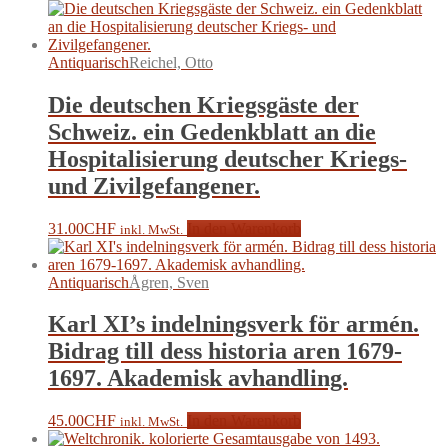
Antiquarisch
Reichel, Otto
Die deutschen Kriegsgäste der
Schweiz. ein Gedenkblatt an die
Hospitalisierung deutscher Kriegs-
und Zivilgefangener.
31.00
CHF
In den Warenkorb
inkl. MwSt.
Antiquarisch
Ågren, Sven
Karl XI’s indelningsverk för armén.
Bidrag till dess historia aren 1679-
1697. Akademisk avhandling.
45.00
CHF
In den Warenkorb
inkl. MwSt.