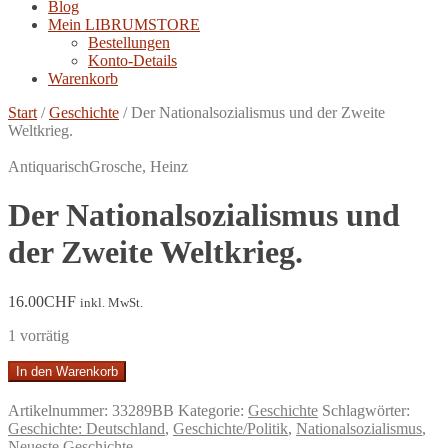
Blog
Mein LIBRUMSTORE
Bestellungen
Konto-Details
Warenkorb
Start
/
Geschichte
/
Der Nationalsozialismus und der Zweite
Weltkrieg.
Antiquarisch
Grosche, Heinz
Der Nationalsozialismus und
der Zweite Weltkrieg.
16.00
CHF
inkl. MwSt.
1 vorrätig
Der
In den Warenkorb
Nationalsozialismus
und
Artikelnummer:
33289BB
Kategorie:
Geschichte
Schlagwörter:
der
Geschichte: Deutschland
,
Geschichte/Politik
,
Nationalsozialismus
,
Zweite
Neueste Geschichte