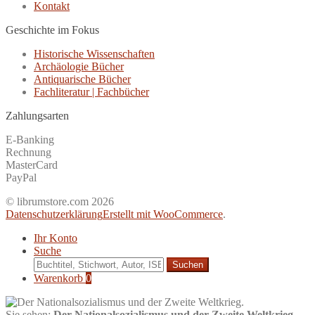
Kontakt
Geschichte im Fokus
Historische Wissenschaften
Archäologie Bücher
Antiquarische Bücher
Fachliteratur | Fachbücher
Zahlungsarten
E-Banking
Rechnung
MasterCard
PayPal
© librumstore.com 2026
Datenschutzerklärung
Erstellt mit WooCommerce
.
Ihr Konto
Suche
Suche
nach:
Warenkorb
0
Sie sehen:
Der Nationalsozialismus und der Zweite Weltkrieg.