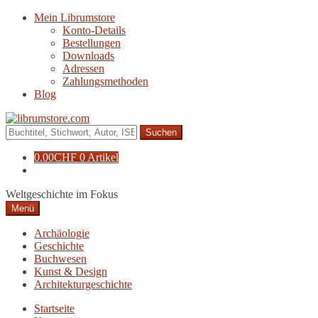
Zur
Zum
Mein Librumstore
Navigation
Inhalt
Konto-Details
springen
springen
Bestellungen
Downloads
Adressen
Zahlungsmethoden
Blog
Suche
nach:
0.00
CHF
0 Artikel
Weltgeschichte im Fokus
Menü
Archäologie
Geschichte
Buchwesen
Kunst & Design
Architekturgeschichte
Startseite