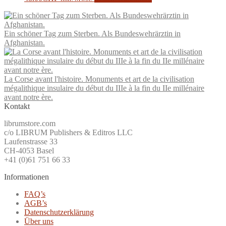
Ein schöner Tag zum Sterben. Als Bundeswehrärztin in
Afghanistan.
La Corse avant l'histoire. Monuments et art de la civilisation
mégalithique insulaire du début du IIIe à la fin du IIe millénaire
avant notre ère.
Kontakt
librumstore.com
c/o LIBRUM Publishers & Editros LLC
Laufenstrasse 33
CH-4053 Basel
+41 (0)61 751 66 33
Informationen
FAQ’s
AGB’s
Datenschutzerklärung
Über uns