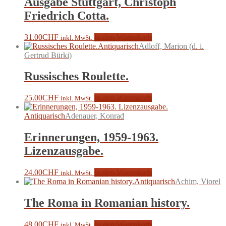
Ausgabe Stuttgart, Christoph
Friedrich Cotta.
31.00
CHF
In den Warenkorb
inkl. MwSt.
Antiquarisch
Adloff, Marion (d. i.
Gertrud Bürki)
Russisches Roulette.
25.00
CHF
In den Warenkorb
inkl. MwSt.
Antiquarisch
Adenauer, Konrad
Erinnerungen, 1959-1963.
Lizenzausgabe.
24.00
CHF
In den Warenkorb
inkl. MwSt.
Antiquarisch
Achim, Viorel
The Roma in Romanian history.
48.00
CHF
In den Warenkorb
inkl. MwSt.