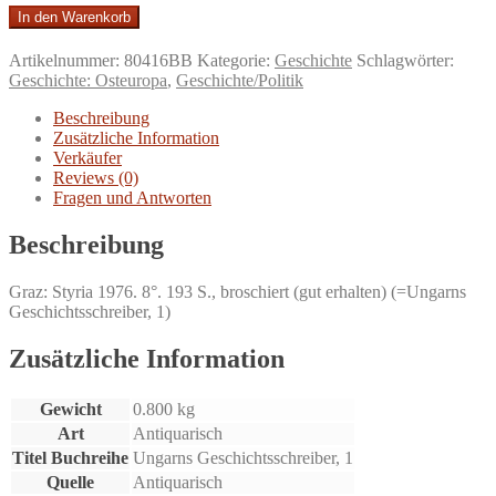
Die
In den Warenkorb
heiligen
Könige.
Artikelnummer:
80416BB
Kategorie:
Geschichte
Schlagwörter:
Übersetzt,
Geschichte: Osteuropa
,
Geschichte/Politik
eingeleitet
erklärt
Beschreibung
von
Zusätzliche Information
Thomas
Verkäufer
von
Reviews (0)
Bogyay,
Fragen und Antworten
Janos
Bak,
Beschreibung
Gabriel
Silagi.
Graz: Styria 1976. 8°. 193 S., broschiert (gut erhalten) (=Ungarns
Menge
Geschichtsschreiber, 1)
Zusätzliche Information
Gewicht
0.800 kg
Art
Antiquarisch
Titel Buchreihe
Ungarns Geschichtsschreiber, 1
Quelle
Antiquarisch