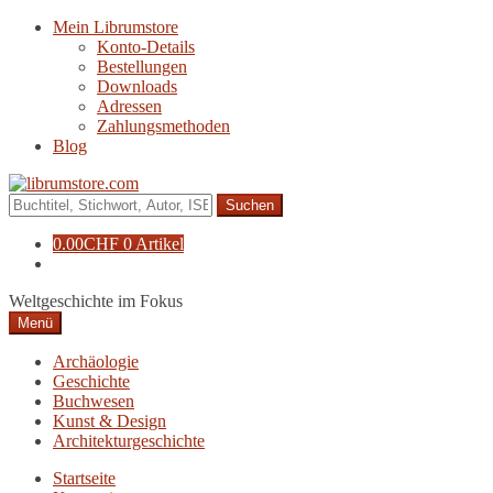
Zur
Zum
Mein Librumstore
Navigation
Inhalt
Konto-Details
springen
springen
Bestellungen
Downloads
Adressen
Zahlungsmethoden
Blog
Suche
nach:
0.00
CHF
0 Artikel
Weltgeschichte im Fokus
Menü
Archäologie
Geschichte
Buchwesen
Kunst & Design
Architekturgeschichte
Startseite