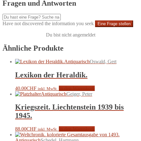
Fragen und Antworten
Have not discovered the information you seek
Eine Frage stellen
Du bist nicht angemeldet
Ähnliche Produkte
Antiquarisch
Oswald, Gert
Lexikon der Heraldik.
40.00
CHF
In den Warenkorb
inkl. MwSt.
Antiquarisch
Geiger, Peter
Kriegszeit. Liechtenstein 1939 bis
1945.
88.00
CHF
In den Warenkorb
inkl. MwSt.
Antiquarisch
Schedel, Hartmann