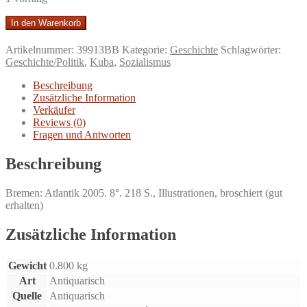
Narben
In den Warenkorb
in
der
Artikelnummer:
39913BB
Kategorie:
Geschichte
Schlagwörter:
Erinnerung.
Geschichte/Politik
,
Kuba
,
Sozialismus
Erzählungen
über
Beschreibung
vier
Zusätzliche Information
Jahrzehnte
Verkäufer
Terrorismus
Reviews (0)
gegen
Fragen und Antworten
Kuba.
Menge
Beschreibung
Bremen: Atlantik 2005. 8°. 218 S., Illustrationen, broschiert (gut
erhalten)
Zusätzliche Information
Gewicht
0.800 kg
Art
Antiquarisch
Quelle
Antiquarisch