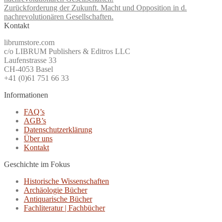
Zurückforderung der Zukunft. Macht und Opposition in d.
nachrevolutionären Gesellschaften.
Kontakt
librumstore.com
c/o LIBRUM Publishers & Editros LLC
Laufenstrasse 33
CH-4053 Basel
+41 (0)61 751 66 33
Informationen
FAQ’s
AGB’s
Datenschutzerklärung
Über uns
Kontakt
Geschichte im Fokus
Historische Wissenschaften
Archäologie Bücher
Antiquarische Bücher
Fachliteratur | Fachbücher