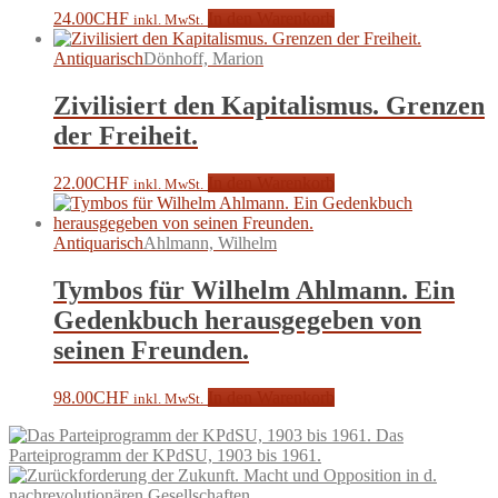
24.00
CHF
In den Warenkorb
inkl. MwSt.
Antiquarisch
Dönhoff, Marion
Zivilisiert den Kapitalismus. Grenzen
der Freiheit.
22.00
CHF
In den Warenkorb
inkl. MwSt.
Antiquarisch
Ahlmann, Wilhelm
Tymbos für Wilhelm Ahlmann. Ein
Gedenkbuch herausgegeben von
seinen Freunden.
98.00
CHF
In den Warenkorb
inkl. MwSt.
Das
Parteiprogramm der KPdSU, 1903 bis 1961.