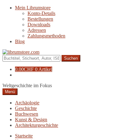
Zur
Zum
Mein Librumstore
Navigation
Inhalt
Konto-Details
springen
springen
Bestellungen
Downloads
Adressen
Zahlungsmethoden
Blog
Suche
nach:
0.00
CHF
0 Artikel
Weltgeschichte im Fokus
Menü
Archäologie
Geschichte
Buchwesen
Kunst & Design
Architekturgeschichte
Startseite