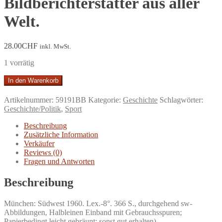
Bildberichterstatter aus aller
Welt.
28.00
CHF
inkl. MwSt.
1 vorrätig
Olympia
In den Warenkorb
1960.
Die
Artikelnummer:
59191BB
Kategorie:
Geschichte
Schlagwörter:
Jugend
Geschichte/Politik
,
Sport
der
Welt
Beschreibung
in
Zusätzliche Information
Rom
Verkäufer
und
Reviews (0)
Squaw
Fragen und Antworten
Valley;
ein
Beschreibung
vollständiger
Bericht
München: Südwest 1960. Lex.-8°. 366 S., durchgehend sw-
mit
Abbildungen, Halbleinen Einband mit Gebrauchsspuren;
Beiträgen
Papierbedingt leicht gebräunt; sonst gut erhalten)
namhafter