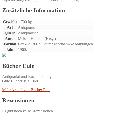
Sport-
und
Zusätzliche Information
Bildberichterstatter
aus
Gewicht
1.700 kg
aller
Welt.
Art
Antiquarisch
Menge
Quelle
Antiquarisch
Autor
Meisel, Heribert (Hrsg.)
Format
Lex.-8°. 366 S., durchgehend sw-Abbildungen
Jahr
1960.
Bücher Eule
Antiquariat und Buchhandlung
Gute Bücher seit 1968
Mehr Artikel von Bücher Eule
Rezensionen
Es gibt noch keine Rezensionen.