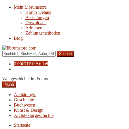
Zur
Zum
Mein Librumstore
Navigation
Inhalt
Konto-Details
springen
springen
Bestellungen
Downloads
Adressen
Zahlungsmethoden
Blog
Suche
nach:
0.00
CHF
0 Artikel
Weltgeschichte im Fokus
Menü
Archäologie
Geschichte
Buchwesen
Kunst & Design
Architekturgeschichte
Startseite