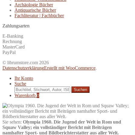
Archäologie Bücher
Antiquarische Bücher
Fachliteratur | Fachbücher
Zahlungsarten
E-Banking
Rechnung
MasterCard
PayPal
© librumstore.com 2026
Datenschutzerklärung
Erstellt mit WooCommerce
.
Ihr Konto
Suche
Suche
nach:
Warenkorb
0
Sie sehen:
Olympia 1960. Die Jugend der Welt in Rom und
Squaw Valley; ein vollständiger Bericht mit Beiträgen
namhafter Sport- und Bildberichterstatter aus aller Welt.