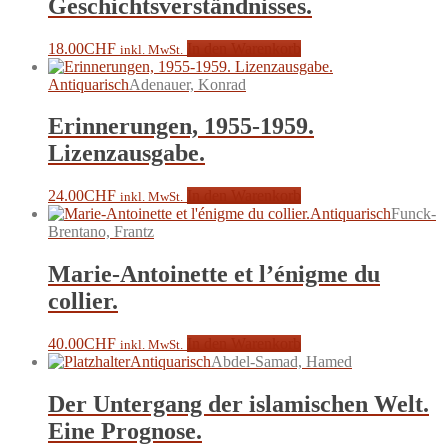
Geschichtsverständnisses.
18.00
CHF
In den Warenkorb
inkl. MwSt.
Antiquarisch
Adenauer, Konrad
Erinnerungen, 1955-1959.
Lizenzausgabe.
24.00
CHF
In den Warenkorb
inkl. MwSt.
Antiquarisch
Funck-
Brentano, Frantz
Marie-Antoinette et l’énigme du
collier.
40.00
CHF
In den Warenkorb
inkl. MwSt.
Antiquarisch
Abdel-Samad, Hamed
Der Untergang der islamischen Welt.
Eine Prognose.