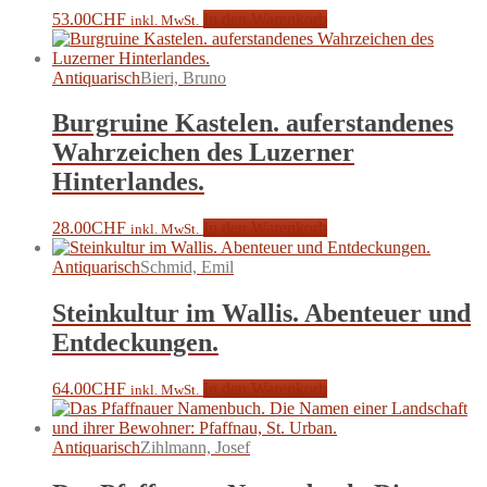
53.00
CHF
In den Warenkorb
inkl. MwSt.
Antiquarisch
Bieri, Bruno
Burgruine Kastelen. auferstandenes
Wahrzeichen des Luzerner
Hinterlandes.
28.00
CHF
In den Warenkorb
inkl. MwSt.
Antiquarisch
Schmid, Emil
Steinkultur im Wallis. Abenteuer und
Entdeckungen.
64.00
CHF
In den Warenkorb
inkl. MwSt.
Antiquarisch
Zihlmann, Josef