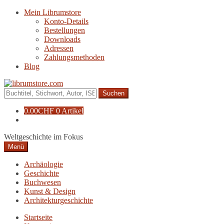
Zur
Zum
Mein Librumstore
Navigation
Inhalt
Konto-Details
springen
springen
Bestellungen
Downloads
Adressen
Zahlungsmethoden
Blog
Suche
nach:
0.00
CHF
0 Artikel
Weltgeschichte im Fokus
Menü
Archäologie
Geschichte
Buchwesen
Kunst & Design
Architekturgeschichte
Startseite