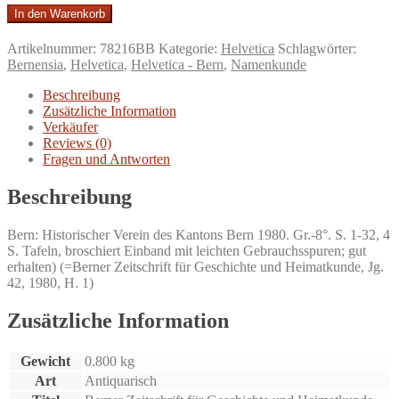
Geissberger.
In den Warenkorb
Ein
Beitrag
Artikelnummer:
78216BB
Kategorie:
Helvetica
Schlagwörter:
zur
Bernensia
,
Helvetica
,
Helvetica - Bern
,
Namenkunde
Geschichte
der
Beschreibung
Findlinge
Zusätzliche Information
und
Verkäufer
zur
Reviews (0)
Bedeutung
Fragen und Antworten
des
Wortes
Beschreibung
Geissberger.
Menge
Bern: Historischer Verein des Kantons Bern 1980. Gr.-8°. S. 1-32, 4
S. Tafeln, broschiert Einband mit leichten Gebrauchsspuren; gut
erhalten) (=Berner Zeitschrift für Geschichte und Heimatkunde, Jg.
42, 1980, H. 1)
Zusätzliche Information
Gewicht
0.800 kg
Art
Antiquarisch