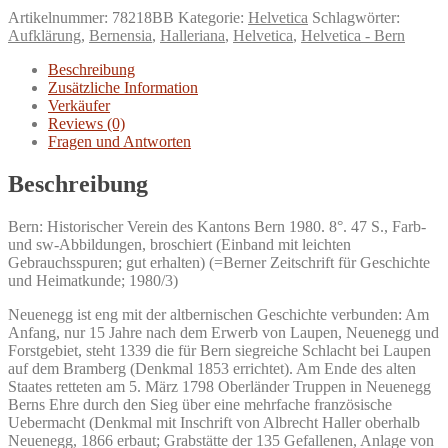
Ein
Artikelnummer:
78218BB
Kategorie:
Helvetica
Schlagwörter:
Beitrag
Aufklärung
,
Bernensia
,
Halleriana
,
Helvetica
,
Helvetica - Bern
zur
Geschichte
Beschreibung
des
Zusätzliche Information
bernischen
Verkäufer
Gemeindewesens.
Reviews (0)
Menge
Fragen und Antworten
Beschreibung
Bern: Historischer Verein des Kantons Bern 1980. 8°. 47 S., Farb-
und sw-Abbildungen, broschiert (Einband mit leichten
Gebrauchsspuren; gut erhalten) (=Berner Zeitschrift für Geschichte
und Heimatkunde; 1980/3)
Neuenegg ist eng mit der altbernischen Geschichte verbunden: Am
Anfang, nur 15 Jahre nach dem Erwerb von Laupen, Neuenegg und
Forstgebiet, steht 1339 die für Bern siegreiche Schlacht bei Laupen
auf dem Bramberg (Denkmal 1853 errichtet). Am Ende des alten
Staates retteten am 5. März 1798 Oberländer Truppen in Neuenegg
Berns Ehre durch den Sieg über eine mehrfache französische
Uebermacht (Denkmal mit Inschrift von Albrecht Haller oberhalb
Neuenegg, 1866 erbaut; Grabstätte der 135 Gefallenen, Anlage von