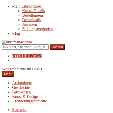
Zur
Zum
Mein Librumstore
Navigation
Inhalt
Konto-Details
springen
springen
Bestellungen
Downloads
Adressen
Zahlungsmethoden
Blog
Suche
nach:
0.00
CHF
0 Artikel
Weltgeschichte im Fokus
Menü
Archäologie
Geschichte
Buchwesen
Kunst & Design
Architekturgeschichte
Startseite