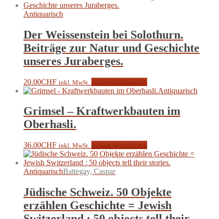
Antiquarisch
Der Weissenstein bei Solothurn.
Beiträge zur Natur und Geschichte
unseres Juraberges.
20.00
CHF
In den Warenkorb
inkl. MwSt.
Antiquarisch
Grimsel – Kraftwerkbauten im
Oberhasli.
36.00
CHF
In den Warenkorb
inkl. MwSt.
Antiquarisch
Battegay, Caspar
Jüdische Schweiz. 50 Objekte
erzählen Geschichte = Jewish
Switzerland : 50 objects tell their