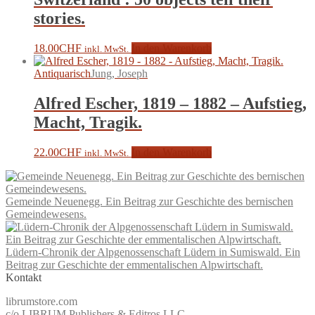
stories.
18.00
CHF
In den Warenkorb
inkl. MwSt.
Antiquarisch
Jung, Joseph
Alfred Escher, 1819 – 1882 – Aufstieg,
Macht, Tragik.
22.00
CHF
In den Warenkorb
inkl. MwSt.
Gemeinde Neuenegg. Ein Beitrag zur Geschichte des bernischen
Gemeindewesens.
Lüdern-Chronik der Alpgenossenschaft Lüdern in Sumiswald. Ein
Beitrag zur Geschichte der emmentalischen Alpwirtschaft.
Kontakt
librumstore.com
c/o LIBRUM Publishers & Editros LLC