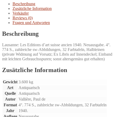
Schweizer
Beschreibung
in
Zusätzliche Information
fremden
Verkäufer
Diensten.
Reviews (0)
Menge
Fragen und Antworten
Beschreibung
Lausanne: Les Editions d’art suisse ancien 1940. Neuausgabe. 4°.
774 S., zahlreiche sw-Abbildungen, 32 Farbtafeln, Halbleinen
(private Widmung auf Vorsatz; Ex Libris auf Innendeckel; Einband
mit leichten Gebrauchsspuren; sonst altersgemäss gut erhalten)
Zusätzliche Information
Gewicht
3.600 kg
Art
Antiquarisch
Quelle
Antiquarisch
Autor
Vallière, Paul de
Format
4°. 774 S., zahlreiche sw-Abbildungen, 32 Farbtafeln
Jahr
1940.
Auflage
Neuausgabe.