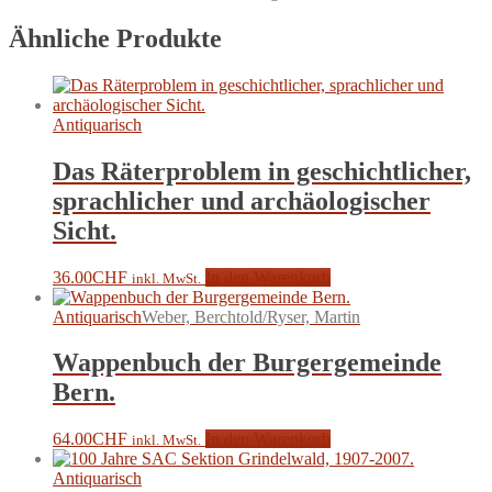
Ähnliche Produkte
Antiquarisch
Das Räterproblem in geschichtlicher,
sprachlicher und archäologischer
Sicht.
36.00
CHF
In den Warenkorb
inkl. MwSt.
Antiquarisch
Weber, Berchtold/Ryser, Martin
Wappenbuch der Burgergemeinde
Bern.
64.00
CHF
In den Warenkorb
inkl. MwSt.
Antiquarisch