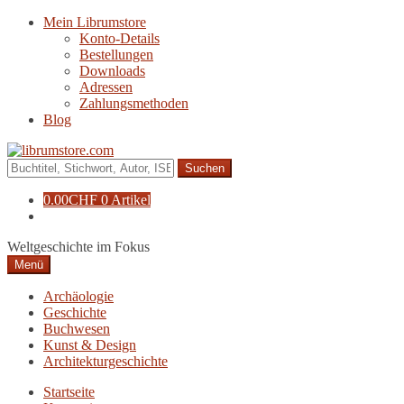
Zur
Zum
Mein Librumstore
Navigation
Inhalt
Konto-Details
springen
springen
Bestellungen
Downloads
Adressen
Zahlungsmethoden
Blog
Suche
nach:
0.00
CHF
0 Artikel
Weltgeschichte im Fokus
Menü
Archäologie
Geschichte
Buchwesen
Kunst & Design
Architekturgeschichte
Startseite