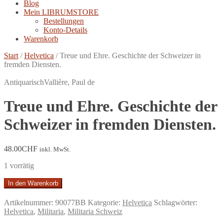
Blog
Mein LIBRUMSTORE
Bestellungen
Konto-Details
Warenkorb
Start
/
Helvetica
/
Treue und Ehre. Geschichte der Schweizer in
fremden Diensten.
Antiquarisch
Vallière, Paul de
Treue und Ehre. Geschichte der
Schweizer in fremden Diensten.
48.00
CHF
inkl. MwSt.
1 vorrätig
Treue
In den Warenkorb
und
Ehre.
Artikelnummer:
90077BB
Kategorie:
Helvetica
Schlagwörter:
Geschichte
Helvetica
,
Militaria
,
Militaria Schweiz
der