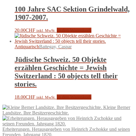
100 Jahre SAC Sektion Grindelwald,
1907-2007.
20.00
CHF
In den Warenkorb
inkl. MwSt.
Antiquarisch
Battegay, Caspar
Jüdische Schweiz. 50 Objekte
erzählen Geschichte = Jewish
Switzerland : 50 objects tell their
stories.
18.00
CHF
In den Warenkorb
inkl. MwSt.
Kleine Berner
Landsitze. Ihre Besitzergeschichte.
Erheiterungen. Herausgegeben von Heinrich Zschokke und seinen
Freunden. Jahrgang 1820.