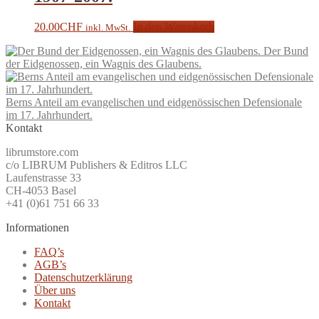
20.00
CHF
In den Warenkorb
inkl. MwSt.
Der Bund
der Eidgenossen, ein Wagnis des Glaubens.
Berns Anteil am evangelischen und eidgenössischen Defensionale
im 17. Jahrhundert.
Kontakt
librumstore.com
c/o LIBRUM Publishers & Editros LLC
Laufenstrasse 33
CH-4053 Basel
+41 (0)61 751 66 33
Informationen
FAQ’s
AGB’s
Datenschutzerklärung
Über uns
Kontakt