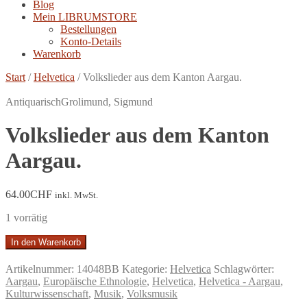
Blog
Mein LIBRUMSTORE
Bestellungen
Konto-Details
Warenkorb
Start
/
Helvetica
/
Volkslieder aus dem Kanton Aargau.
Antiquarisch
Grolimund, Sigmund
Volkslieder aus dem Kanton
Aargau.
64.00
CHF
inkl. MwSt.
1 vorrätig
Volkslieder
In den Warenkorb
aus
dem
Artikelnummer:
14048BB
Kategorie:
Helvetica
Schlagwörter:
Kanton
Aargau
,
Europäische Ethnologie
,
Helvetica
,
Helvetica - Aargau
,
Aargau.
Kulturwissenschaft
,
Musik
,
Volksmusik
Menge