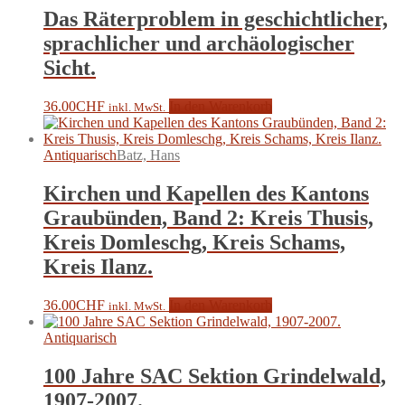
Das Räterproblem in geschichtlicher,
sprachlicher und archäologischer
Sicht.
36.00
CHF
In den Warenkorb
inkl. MwSt.
Antiquarisch
Batz, Hans
Kirchen und Kapellen des Kantons
Graubünden, Band 2: Kreis Thusis,
Kreis Domleschg, Kreis Schams,
Kreis Ilanz.
36.00
CHF
In den Warenkorb
inkl. MwSt.
Antiquarisch
100 Jahre SAC Sektion Grindelwald,
1907-2007.