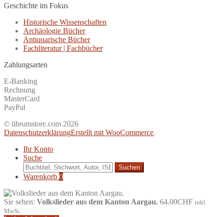
Geschichte im Fokus
Historische Wissenschaften
Archäologie Bücher
Antiquarische Bücher
Fachliteratur | Fachbücher
Zahlungsarten
E-Banking
Rechnung
MasterCard
PayPal
© librumstore.com 2026
Datenschutzerklärung
Erstellt mit WooCommerce
.
Ihr Konto
Suche
Suche
nach:
Warenkorb
0
Sie sehen:
Volkslieder aus dem Kanton Aargau.
64.00
CHF
inkl.
MwSt.