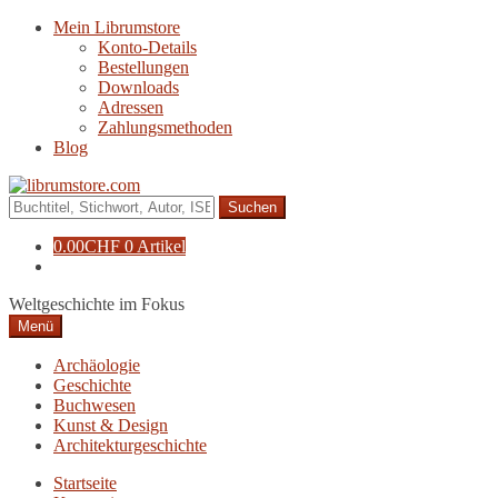
Zur
Zum
Mein Librumstore
Navigation
Inhalt
Konto-Details
springen
springen
Bestellungen
Downloads
Adressen
Zahlungsmethoden
Blog
Suche
nach:
0.00
CHF
0 Artikel
Weltgeschichte im Fokus
Menü
Archäologie
Geschichte
Buchwesen
Kunst & Design
Architekturgeschichte
Startseite