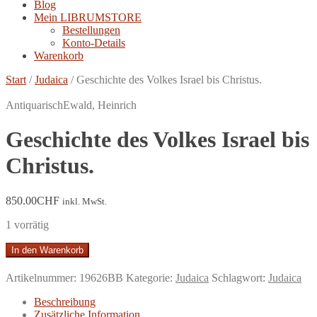
Blog
Mein LIBRUMSTORE
Bestellungen
Konto-Details
Warenkorb
Start
/
Judaica
/
Geschichte des Volkes Israel bis Christus.
Antiquarisch
Ewald, Heinrich
Geschichte des Volkes Israel bis
Christus.
850.00
CHF
inkl. MwSt.
1 vorrätig
Geschichte
In den Warenkorb
des
Volkes
Artikelnummer:
19626BB
Kategorie:
Judaica
Schlagwort:
Judaica
Israel
bis
Beschreibung
Christus.
Zusätzliche Information