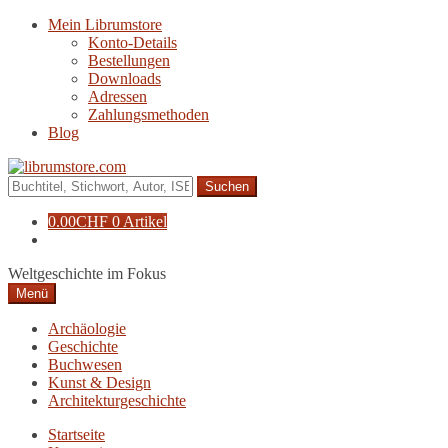
Zur
Zum
Mein Librumstore
Navigation
Inhalt
Konto-Details
springen
springen
Bestellungen
Downloads
Adressen
Zahlungsmethoden
Blog
Suche
nach:
0.00
CHF
0 Artikel
Weltgeschichte im Fokus
Menü
Archäologie
Geschichte
Buchwesen
Kunst & Design
Architekturgeschichte
Startseite