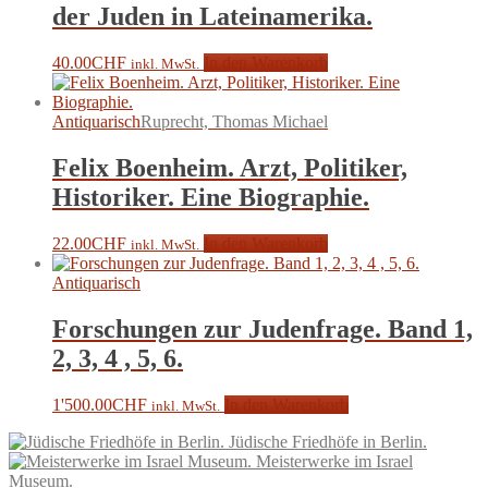
der Juden in Lateinamerika.
40.00
CHF
In den Warenkorb
inkl. MwSt.
Antiquarisch
Ruprecht, Thomas Michael
Felix Boenheim. Arzt, Politiker,
Historiker. Eine Biographie.
22.00
CHF
In den Warenkorb
inkl. MwSt.
Antiquarisch
Forschungen zur Judenfrage. Band 1,
2, 3, 4 , 5, 6.
1'500.00
CHF
In den Warenkorb
inkl. MwSt.
Jüdische Friedhöfe in Berlin.
Meisterwerke im Israel
Museum.