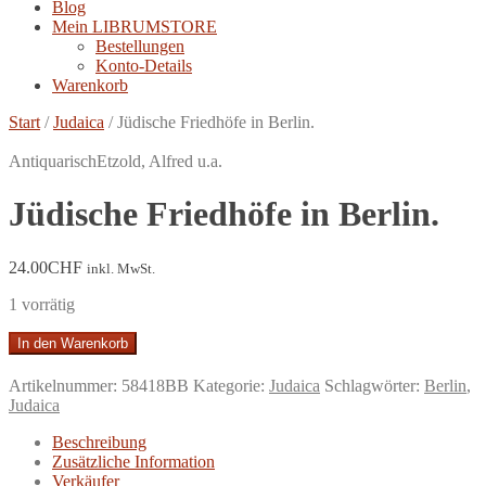
Blog
Mein LIBRUMSTORE
Bestellungen
Konto-Details
Warenkorb
Start
/
Judaica
/
Jüdische Friedhöfe in Berlin.
Antiquarisch
Etzold, Alfred u.a.
Jüdische Friedhöfe in Berlin.
24.00
CHF
inkl. MwSt.
1 vorrätig
Jüdische
In den Warenkorb
Friedhöfe
in
Artikelnummer:
58418BB
Kategorie:
Judaica
Schlagwörter:
Berlin
,
Berlin.
Judaica
Menge
Beschreibung
Zusätzliche Information
Verkäufer