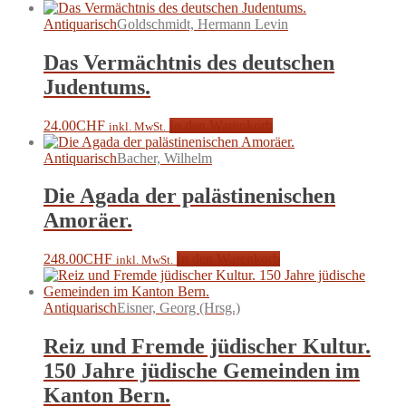
Antiquarisch
Goldschmidt, Hermann Levin
Das Vermächtnis des deutschen
Judentums.
24.00
CHF
In den Warenkorb
inkl. MwSt.
Antiquarisch
Bacher, Wilhelm
Die Agada der palästinenischen
Amoräer.
248.00
CHF
In den Warenkorb
inkl. MwSt.
Antiquarisch
Eisner, Georg (Hrsg.)
Reiz und Fremde jüdischer Kultur.
150 Jahre jüdische Gemeinden im
Kanton Bern.