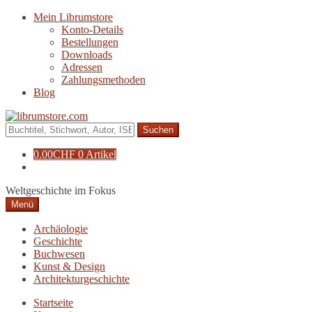
Zur
Zum
Mein Librumstore
Navigation
Inhalt
Konto-Details
springen
springen
Bestellungen
Downloads
Adressen
Zahlungsmethoden
Blog
Suche
nach:
0.00
CHF
0 Artikel
Weltgeschichte im Fokus
Menü
Archäologie
Geschichte
Buchwesen
Kunst & Design
Architekturgeschichte
Startseite