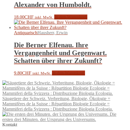
Alexander von Humboldt.
18.00
CHF
In den Warenkorb
inkl. MwSt.
Antiquarisch
Hausherr, Erwin
Die Berner Elfenau. Ihre
Vergangenheit und Gegenwart.
Schatten über ihrer Zukunft?
9.80
CHF
In den Warenkorb
inkl. MwSt.
Säugetiere der Schweiz. Verbreitung, Biologie, Ökologie =
Mammifères de la Suisse : Répartition Biologie Ecologie =
Mammiferi della Svizzera : Distribuzione Biologia Ecologia.
Die
ersten drei Minuten. der Ursprung des Universums.
Kontakt