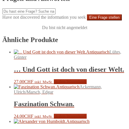
Have not discovered the information you seek
Eine Frage stellen
Du bist nicht angemeldet
Ähnliche Produkte
Antiquarisch
Lührs,
Günter
… Und Gott ist doch von dieser Welt.
27.00
CHF
In den Warenkorb
inkl. MwSt.
Antiquarisch
Ackermann,
Ulrich/Marsch, Edgar
Faszination Schwan.
24.00
CHF
In den Warenkorb
inkl. MwSt.
Antiquarisch