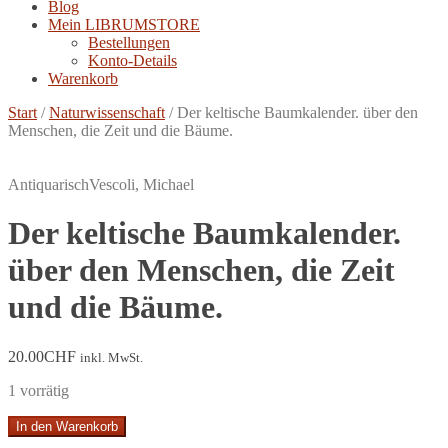
Blog
Mein LIBRUMSTORE
Bestellungen
Konto-Details
Warenkorb
Start
/
Naturwissenschaft
/
Der keltische Baumkalender. über den
Menschen, die Zeit und die Bäume.
Antiquarisch
Vescoli, Michael
Der keltische Baumkalender.
über den Menschen, die Zeit
und die Bäume.
20.00
CHF
inkl. MwSt.
1 vorrätig
Der
In den Warenkorb
keltische