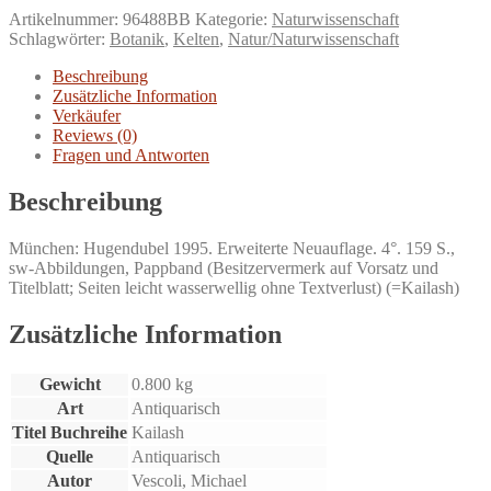
Baumkalender.
Artikelnummer:
96488BB
Kategorie:
Naturwissenschaft
über
Schlagwörter:
Botanik
,
Kelten
,
Natur/Naturwissenschaft
den
Menschen,
Beschreibung
die
Zusätzliche Information
Zeit
Verkäufer
und
Reviews (0)
die
Fragen und Antworten
Bäume.
Menge
Beschreibung
München: Hugendubel 1995. Erweiterte Neuauflage. 4°. 159 S.,
sw-Abbildungen, Pappband (Besitzervermerk auf Vorsatz und
Titelblatt; Seiten leicht wasserwellig ohne Textverlust) (=Kailash)
Zusätzliche Information
Gewicht
0.800 kg
Art
Antiquarisch
Titel Buchreihe
Kailash
Quelle
Antiquarisch
Autor
Vescoli, Michael