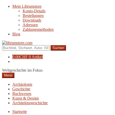
Zur
Zum
Mein Librumstore
Navigation
Inhalt
Konto-Details
springen
springen
Bestellungen
Downloads
Adressen
Zahlungsmethoden
Blog
Suche
nach:
0.00
CHF
0 Artikel
Weltgeschichte im Fokus
Menü
Archäologie
Geschichte
Buchwesen
Kunst & Design
Architekturgeschichte
Startseite