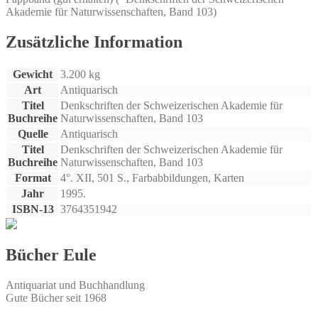
Akademie für Naturwissenschaften, Band 103)
Mammiferi
della
Svizzera
Zusätzliche Information
:
Distribuzione
Gewicht
3.200 kg
Biologia
Ecologia.
Art
Antiquarisch
Menge
Titel
Denkschriften der Schweizerischen Akademie für
Buchreihe
Naturwissenschaften, Band 103
Quelle
Antiquarisch
Titel
Denkschriften der Schweizerischen Akademie für
Buchreihe
Naturwissenschaften, Band 103
Format
4°. XII, 501 S., Farbabbildungen, Karten
Jahr
1995.
ISBN-13
3764351942
Bücher Eule
Antiquariat und Buchhandlung
Gute Bücher seit 1968