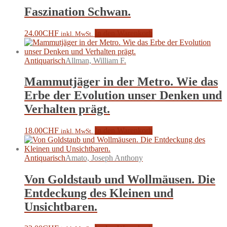
Faszination Schwan.
24.00
CHF
In den Warenkorb
inkl. MwSt.
Antiquarisch
Allman, William F.
Mammutjäger in der Metro. Wie das
Erbe der Evolution unser Denken und
Verhalten prägt.
18.00
CHF
In den Warenkorb
inkl. MwSt.
Antiquarisch
Amato, Joseph Anthony
Von Goldstaub und Wollmäusen. Die
Entdeckung des Kleinen und
Unsichtbaren.