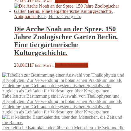
22.00
CHF
In den Warenkorb
inkl. MwSt.
Antiquarisch
Klös, Heinz-Georg u.a.
Die Arche Noah an der Spree. 150
Jahre Zoologischer Garten Berlin.
Eine tiergärtnerische
Kulturgeschichte.
28.00
CHF
In den Warenkorb
inkl. MwSt.
Tabellen zur Bestimmung einer Auswahl von Thallophyten und
Bryophyten. Zur Verwendung im botanischen Praktikum und als
Einleitung zum Gebrauch der systematischen Spezialwerke,
zugleich als Leitfaden für Vorlesungen über Kryptogamen.
Der keltische Baumkalender. über den Menschen, die Zeit und die