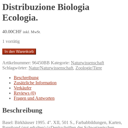
Distribuzione Biologia
Ecologia.
40.00
CHF
inkl. MwSt.
1 vorrätig
Säugetiere
In den Warenkorb
der
Schweiz.
Artikelnummer:
96450BB
Kategorie:
Naturwissenschaft
Verbreitung,
Schlagwörter:
Natur/Naturwissenschaft
,
Zoologie/Tiere
Biologie,
Ökologie
Beschreibung
=
Zusätzliche Information
Mammifères
Verkäufer
de
Reviews (0)
la
Fragen und Antworten
Suisse
:
Beschreibung
Répartition
Biologie
Basel: Birkhäuser 1995. 4°. XII, 501 S., Farbabbildungen, Karten,
Ecologie
Pappband (gut erhalten) (=Denkschriften der Schweizerischen
=