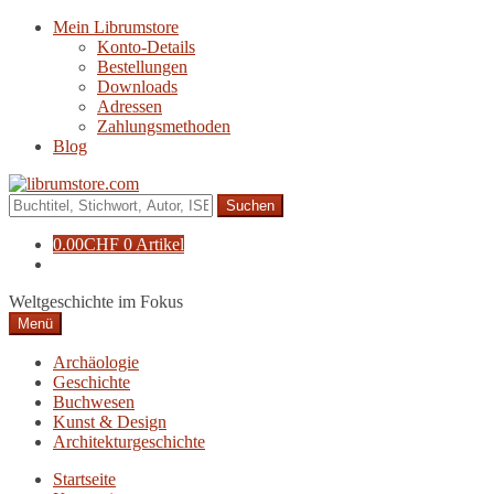
Zur
Zum
Mein Librumstore
Navigation
Inhalt
Konto-Details
springen
springen
Bestellungen
Downloads
Adressen
Zahlungsmethoden
Blog
Suche
nach:
0.00
CHF
0 Artikel
Weltgeschichte im Fokus
Menü
Archäologie
Geschichte
Buchwesen
Kunst & Design
Architekturgeschichte
Startseite