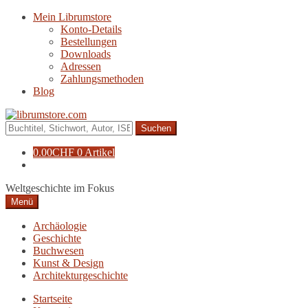
Zur
Zum
Mein Librumstore
Navigation
Inhalt
Konto-Details
springen
springen
Bestellungen
Downloads
Adressen
Zahlungsmethoden
Blog
Suche
nach:
0.00
CHF
0 Artikel
Weltgeschichte im Fokus
Menü
Archäologie
Geschichte
Buchwesen
Kunst & Design
Architekturgeschichte
Startseite