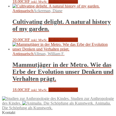
18.00
CHF
In den Warenkorb
inkl. MwSt.
Antiquarisch
Ackerman, Diane
Cultivating delight. A natural history
of my garden.
20.00
CHF
In den Warenkorb
inkl. MwSt.
Antiquarisch
Allman, William F.
Mammutjäger in der Metro. Wie das
Erbe der Evolution unser Denken und
Verhalten prägt.
18.00
CHF
In den Warenkorb
inkl. MwSt.
Studien zur Anthropologie
des Kindes.
Animalia.
Die Schöpfung als Kunstwerk.
Kontakt