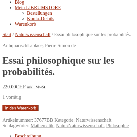
Blog
Mein LIBRUMSTORE
Bestellungen
Konto-Details
Warenkorb
Start
/
Naturwissenschaft
/
Essai philosophique sur les probabilités.
Antiquarisch
Laplace, Pierre Simon de
Essai philosophique sur les
probabilités.
220.00
CHF
inkl. MwSt.
1 vorrätig
Essai
In den Warenkorb
philosophique
sur
Artikelnummer:
37677BB
Kategorie:
Naturwissenschaft
les
Schlagwörter:
Mathematik
,
Natur/Naturwissenschaft
,
Philosophie
probabilités.
Menge
Beschreibung