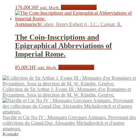
176.00
CHF
In den Warenkorb
inkl. MwSt.
Antiquarisch
Cohen, Henry/Egbert jr., J.C./ Cagnat, R.
The Coin-Inscriptions and
Epigraphical Abbreviations of
Imperial Rome.
85.00
CHF
In den Warenkorb
inkl. MwSt.
Collection de Sir Arthur J. Evans III : Monnaies d'or Romaines et
Byzantines. Sous la direction de M. W. Kündig, Genève.
Naville et Cie No IV : Monnaies Grecques Antiques. Provenant des
collections du Grand-Duc Alexandre Michailovitch et d'autres
amateurs.
Kontakt