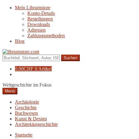
Zur
Zum
Mein Librumstore
Navigation
Inhalt
Konto-Details
springen
springen
Bestellungen
Downloads
Adressen
Zahlungsmethoden
Blog
Suche
nach:
0.00
CHF
0 Artikel
Weltgeschichte im Fokus
Menü
Archäologie
Geschichte
Buchwesen
Kunst & Design
Architekturgeschichte
Startseite