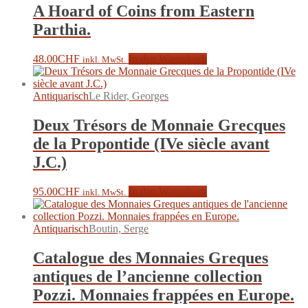
A Hoard of Coins from Eastern
Parthia.
48.00
CHF
In den Warenkorb
inkl. MwSt.
Antiquarisch
Le Rider, Georges
Deux Trésors de Monnaie Grecques
de la Propontide (IVe siècle avant
J.C.)
95.00
CHF
In den Warenkorb
inkl. MwSt.
Antiquarisch
Boutin, Serge
Catalogue des Monnaies Greques
antiques de l’ancienne collection
Pozzi. Monnaies frappées en Europe.