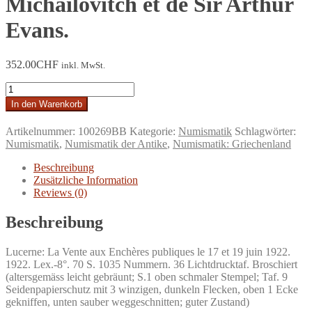
Michailovitch et de Sir Arthur
Evans.
352.00
CHF
inkl. MwSt.
Naville
&
In den Warenkorb
Cie.
Sous
Artikelnummer:
100269BB
Kategorie:
Numismatik
Schlagwörter:
la
Numismatik
,
Numismatik der Antike
,
Numismatik: Griechenland
direction
de
Beschreibung
M.
Zusätzliche Information
W.
Reviews (0)
Kündig,
Genève
Beschreibung
:
Monnaies
Grecques
Lucerne: La Vente aux Enchères publiques le 17 et 19 juin 1922.
Antiques
1922. Lex.-8°. 70 S. 1035 Nummern. 36 Lichtdrucktaf. Broschiert
IV.
(altersgemäss leicht gebräunt; S.1 oben schmaler Stempel; Taf. 9
Provenant
Seidenpapierschutz mit 3 winzigen, dunkeln Flecken, oben 1 Ecke
des
gekniffen, unten sauber weggeschnitten; guter Zustand)