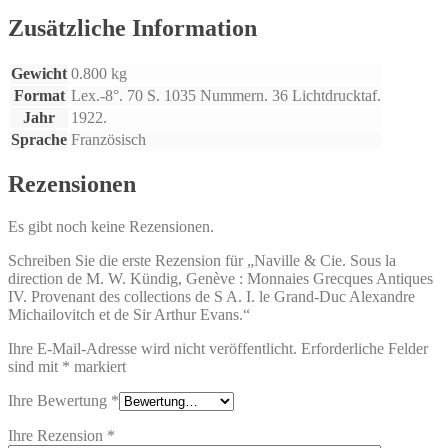
collections
de
Zusätzliche Information
S
A.
Gewicht
0.800 kg
I.
le
Format
Lex.-8°. 70 S. 1035 Nummern. 36 Lichtdrucktaf.
Grand-
Jahr
1922.
Duc
Sprache
Französisch
Alexandre
Michailovitch
Rezensionen
et
de
Sir
Es gibt noch keine Rezensionen.
Arthur
Evans.
Schreiben Sie die erste Rezension für „Naville & Cie. Sous la
Menge
direction de M. W. Kündig, Genève : Monnaies Grecques Antiques
IV. Provenant des collections de S A. I. le Grand-Duc Alexandre
Michailovitch et de Sir Arthur Evans.“
Ihre E-Mail-Adresse wird nicht veröffentlicht.
Erforderliche Felder
sind mit
*
markiert
Ihre Bewertung
*
Ihre Rezension
*