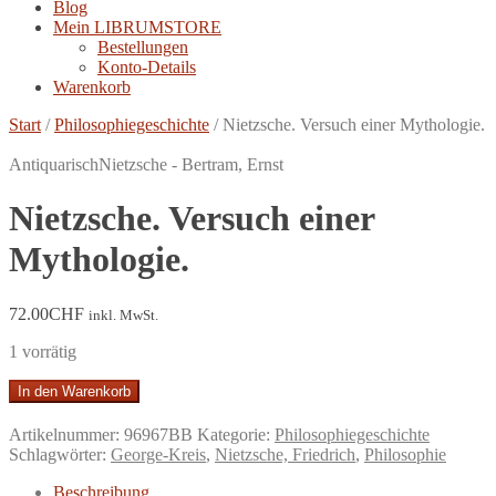
Blog
Mein LIBRUMSTORE
Bestellungen
Konto-Details
Warenkorb
Start
/
Philosophiegeschichte
/
Nietzsche. Versuch einer Mythologie.
Antiquarisch
Nietzsche - Bertram, Ernst
Nietzsche. Versuch einer
Mythologie.
72.00
CHF
inkl. MwSt.
1 vorrätig
Nietzsche.
In den Warenkorb
Versuch
einer
Artikelnummer:
96967BB
Kategorie:
Philosophiegeschichte
Mythologie.
Schlagwörter:
George-Kreis
,
Nietzsche, Friedrich
,
Philosophie
Menge
Beschreibung