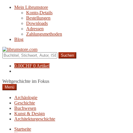
Zur
Zum
Mein Librumstore
Navigation
Inhalt
Konto-Details
springen
springen
Bestellungen
Downloads
Adressen
Zahlungsmethoden
Blog
Suche
nach:
0.00
CHF
0 Artikel
Weltgeschichte im Fokus
Menü
Archäologie
Geschichte
Buchwesen
Kunst & Design
Architekturgeschichte
Startseite