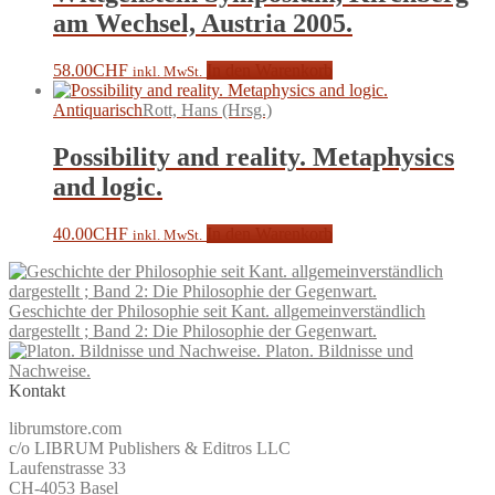
am Wechsel, Austria 2005.
58.00
CHF
In den Warenkorb
inkl. MwSt.
Antiquarisch
Rott, Hans (Hrsg.)
Possibility and reality. Metaphysics
and logic.
40.00
CHF
In den Warenkorb
inkl. MwSt.
Geschichte der Philosophie seit Kant. allgemeinverständlich
dargestellt ; Band 2: Die Philosophie der Gegenwart.
Platon. Bildnisse und
Nachweise.
Kontakt
librumstore.com
c/o LIBRUM Publishers & Editros LLC
Laufenstrasse 33
CH-4053 Basel