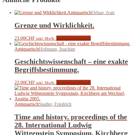
Antiquarisch
Orban, Ivan
Grenze und Wirklichkeit.
23.00
CHF
In den Warenkorb
inkl. MwSt.
Antiquarisch
Hofmann, Joachim
Geschichtswissenschaft – eine exakte
Begriffsbestimmung.
22.00
CHF
In den Warenkorb
inkl. MwSt.
Antiquarisch
Stadler, Friedrich
Time and history. proceedings of the
28. International Ludwig
Wittgenstein Symposium, Kirchberg