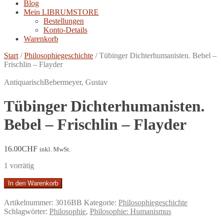
Blog
Mein LIBRUMSTORE
Bestellungen
Konto-Details
Warenkorb
Start
/
Philosophiegeschichte
/
Tübinger Dichterhumanisten. Bebel –
Frischlin – Flayder
Antiquarisch
Bebermeyer, Gustav
Tübinger Dichterhumanisten.
Bebel – Frischlin – Flayder
16.00
CHF
inkl. MwSt.
1 vorrätig
Tübinger
In den Warenkorb
Dichterhumanisten.
Bebel
Artikelnummer:
3016BB
Kategorie:
Philosophiegeschichte
-
Schlagwörter:
Philosophie
,
Philosophie: Humanismus
Frischlin