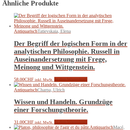
Ähnliche Produkte
Antiquarisch
Tatievskaia, Elena
Der Begriff der logischen Form in der
analytischen Philosophie. Russell in
Auseinandersetzung mit Frege,
Meinong und Wittgenstein.
58.00
CHF
In den Warenkorb
inkl. MwSt.
Antiquarisch
Charpa, Ulrich
Wissen und Handeln. Grundzüge
einer Forschungstheorie.
31.00
CHF
In den Warenkorb
inkl. MwSt.
Antiquarisch
Macé,