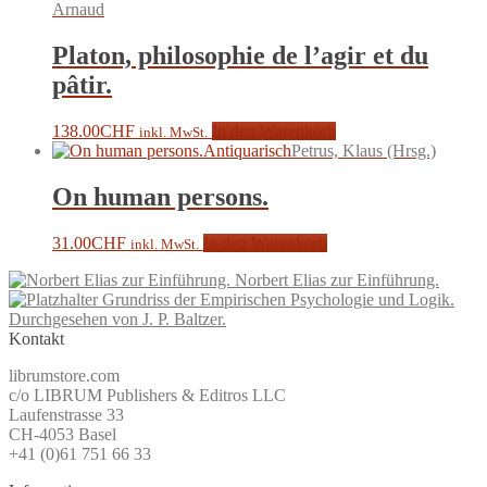
Arnaud
Platon, philosophie de l’agir et du
pâtir.
138.00
CHF
In den Warenkorb
inkl. MwSt.
Antiquarisch
Petrus, Klaus (Hrsg.)
On human persons.
31.00
CHF
In den Warenkorb
inkl. MwSt.
Norbert Elias zur Einführung.
Grundriss der Empirischen Psychologie und Logik.
Durchgesehen von J. P. Baltzer.
Kontakt
librumstore.com
c/o LIBRUM Publishers & Editros LLC
Laufenstrasse 33
CH-4053 Basel
+41 (0)61 751 66 33