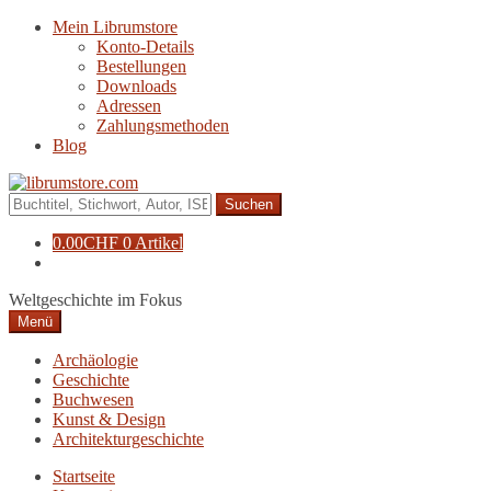
Zur
Zum
Mein Librumstore
Navigation
Inhalt
Konto-Details
springen
springen
Bestellungen
Downloads
Adressen
Zahlungsmethoden
Blog
Suche
nach:
0.00
CHF
0 Artikel
Weltgeschichte im Fokus
Menü
Archäologie
Geschichte
Buchwesen
Kunst & Design
Architekturgeschichte
Startseite