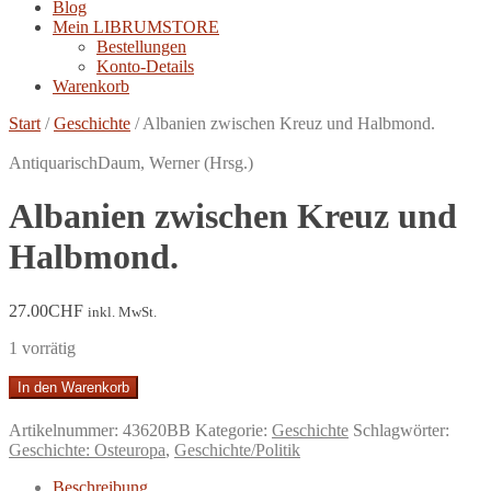
Blog
Mein LIBRUMSTORE
Bestellungen
Konto-Details
Warenkorb
Start
/
Geschichte
/
Albanien zwischen Kreuz und Halbmond.
Antiquarisch
Daum, Werner (Hrsg.)
Albanien zwischen Kreuz und
Halbmond.
27.00
CHF
inkl. MwSt.
1 vorrätig
Albanien
In den Warenkorb
zwischen
Kreuz
Artikelnummer:
43620BB
Kategorie:
Geschichte
Schlagwörter:
und
Geschichte: Osteuropa
,
Geschichte/Politik
Halbmond.
Menge
Beschreibung