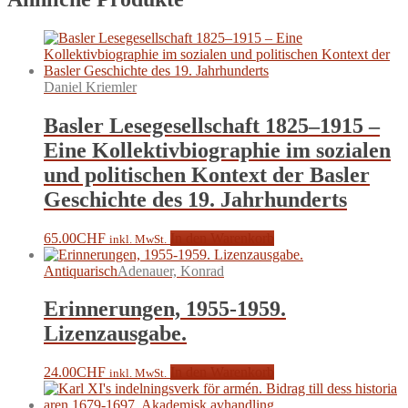
Daniel Kriemler
Basler Lesegesellschaft 1825–1915 –
Eine Kollektivbiographie im sozialen
und politischen Kontext der Basler
Geschichte des 19. Jahrhunderts
65.00
CHF
In den Warenkorb
inkl. MwSt.
Antiquarisch
Adenauer, Konrad
Erinnerungen, 1955-1959.
Lizenzausgabe.
24.00
CHF
In den Warenkorb
inkl. MwSt.