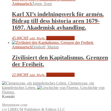
Antiquarisch
Ågren, Sven
Karl XI’s indelningsverk för armén.
Bidrag till dess historia aren 1679-
1697. Akademisk avhandling.
45.00
CHF
In den Warenkorb
inkl. MwSt.
Antiquarisch
Dönhoff, Marion
Zivilisiert den Kapitalismus. Grenzen
der Freiheit.
22.00
CHF
In den Warenkorb
inkl. MwSt.
Clemenceau, ein
kämpferisches Leben.
Geschichte von
Florenz.
Kontakt
librumstore.com
c/o LIBRUM Publishers & Editros LLC