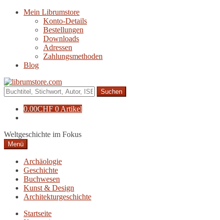
Zur
Zum
Mein Librumstore
Navigation
Inhalt
Konto-Details
springen
springen
Bestellungen
Downloads
Adressen
Zahlungsmethoden
Blog
Suche
nach:
0.00
CHF
0 Artikel
Weltgeschichte im Fokus
Menü
Archäologie
Geschichte
Buchwesen
Kunst & Design
Architekturgeschichte
Startseite