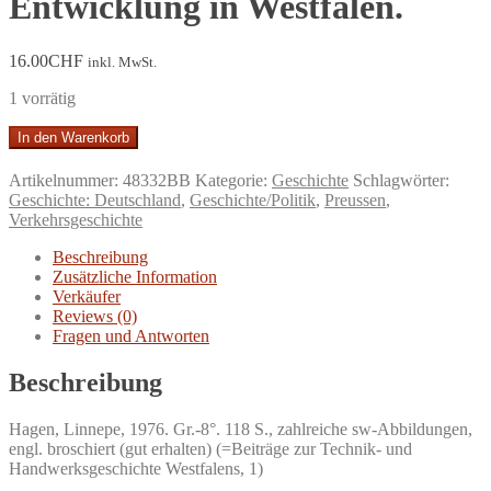
Entwicklung in Westfalen.
16.00
CHF
inkl. MwSt.
1 vorrätig
Kleine
In den Warenkorb
Postgeschichte
von
Artikelnummer:
48332BB
Kategorie:
Geschichte
Schlagwörter:
Kaiser
Geschichte: Deutschland
,
Geschichte/Politik
,
Preussen
,
Augustus
Verkehrsgeschichte
bis
Generalpostmeister
Beschreibung
Heinrich
Zusätzliche Information
von
Verkäufer
Stephan.
Reviews (0)
Das
Fragen und Antworten
Postwesen
in
Beschreibung
Brandenburg
-
Hagen, Linnepe, 1976. Gr.-8°. 118 S., zahlreiche sw-Abbildungen,
Preußen,
engl. broschiert (gut erhalten) (=Beiträge zur Technik- und
die
Handwerksgeschichte Westfalens, 1)
Entwicklung
in