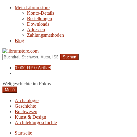
Zur
Zum
Mein Librumstore
Navigation
Inhalt
Konto-Details
springen
springen
Bestellungen
Downloads
Adressen
Zahlungsmethoden
Blog
Suche
nach:
0.00
CHF
0 Artikel
Weltgeschichte im Fokus
Menü
Archäologie
Geschichte
Buchwesen
Kunst & Design
Architekturgeschichte
Startseite