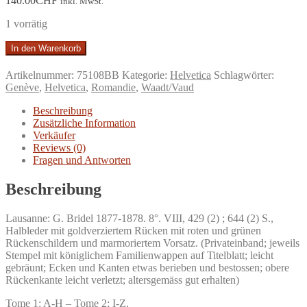
140.00
CHF
inkl. MwSt.
1 vorrätig
Dictionnaire
In den Warenkorb
biographique
des
Artikelnummer:
75108BB
Kategorie:
Helvetica
Schlagwörter:
Genevois
Genève
,
Helvetica
,
Romandie
,
Waadt/Vaud
et
des
Beschreibung
Vaudois
Zusätzliche Information
qui
Verkäufer
se
Reviews (0)
sont
Fragen und Antworten
distingués
dans
Beschreibung
leur
pays
Lausanne: G. Bridel 1877-1878. 8°. VIII, 429 (2) ; 644 (2) S.,
ou
Halbleder mit goldverziertem Rücken mit roten und grünen
à
Rückenschildern und marmoriertem Vorsatz. (Privateinband; jeweils
l'étranger
Stempel mit königlichem Familienwappen auf Titelblatt; leicht
par
gebräunt; Ecken und Kanten etwas berieben und bestossen; obere
leurs
Rückenkante leicht verletzt; altersgemäss gut erhalten)
talents.
Menge
Tome 1: A-H – Tome 2; I-Z.