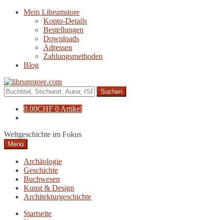
Zur
Zum
Mein Librumstore
Navigation
Inhalt
Konto-Details
springen
springen
Bestellungen
Downloads
Adressen
Zahlungsmethoden
Blog
Suche
nach:
0.00
CHF
0 Artikel
Weltgeschichte im Fokus
Menü
Archäologie
Geschichte
Buchwesen
Kunst & Design
Architekturgeschichte
Startseite