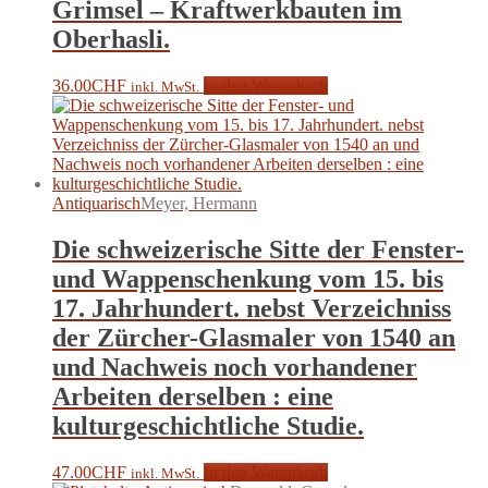
Grimsel – Kraftwerkbauten im
Oberhasli.
36.00
CHF
In den Warenkorb
inkl. MwSt.
Antiquarisch
Meyer, Hermann
Die schweizerische Sitte der Fenster-
und Wappenschenkung vom 15. bis
17. Jahrhundert. nebst Verzeichniss
der Zürcher-Glasmaler von 1540 an
und Nachweis noch vorhandener
Arbeiten derselben : eine
kulturgeschichtliche Studie.
47.00
CHF
In den Warenkorb
inkl. MwSt.